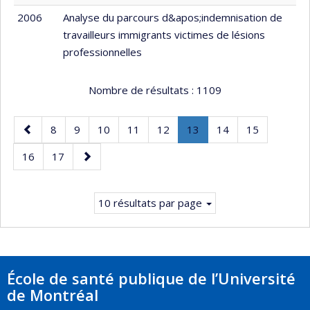
2006
Analyse du parcours d&apos;indemnisation de
travailleurs immigrants victimes de lésions
professionnelles
Nombre de résultats :
1109
Page
Page
Page
Page
Page
Page
Page
.
Page
Page
8
9
10
11
12
13
14
15
précédente
Page
Page
Page
Page
16
17
courante.
suivante
10 résultats par page
École de santé publique de l’Université
de Montréal