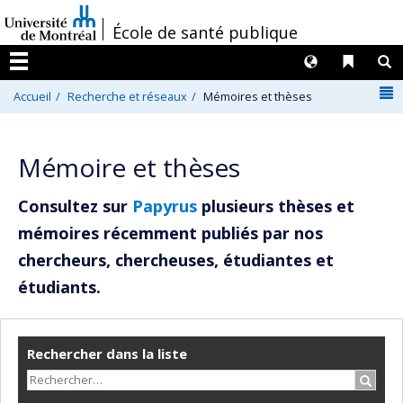
Passer
/
École de santé publique
au
contenu
Langues
Liens 
R
Menu
N
Accueil
Recherche et réseaux
Mémoires et thèses
Mémoire et thèses
Consultez sur
Papyrus
plusieurs thèses et
mémoires récemment publiés par nos
chercheurs, chercheuses, étudiantes et
étudiants.
Rechercher dans la liste
Recher