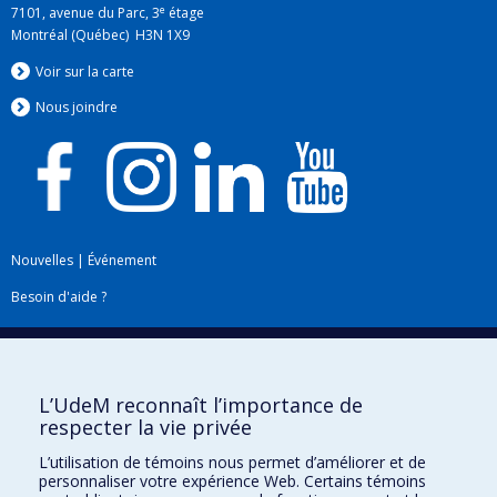
e
7101, avenue du Parc, 3
étage
Montréal (Québec) H3N 1X9
Voir sur la carte
Nous jo
i
ndre
Nouvelles
|
Événement
Besoin d'aide ?
Plan du site
|
Accessibilité
Signaler une erreur
L’UdeM reconnaît l’importance de
respecter la vie privée
Boîte à outils
L’utilisation de témoins nous permet d’améliorer et de
personnaliser votre expérience Web. Certains témoins
Téléchargez les logos de l'ESPUM