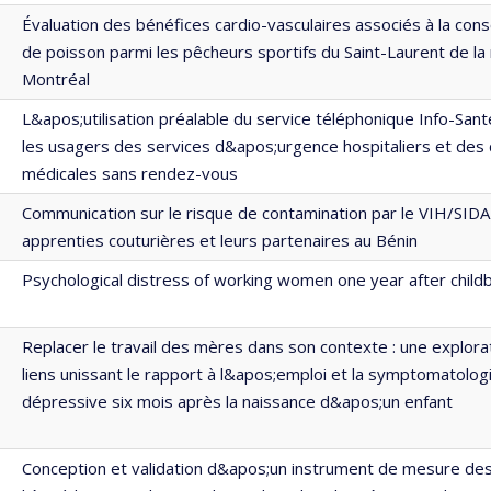
Évaluation des bénéfices cardio-vasculaires associés à la co
de poisson parmi les pêcheurs sportifs du Saint-Laurent de la
Montréal
L&apos;utilisation préalable du service téléphonique Info-San
les usagers des services d&apos;urgence hospitaliers et des c
médicales sans rendez-vous
Communication sur le risque de contamination par le VIH/SIDA
apprenties couturières et leurs partenaires au Bénin
Psychological distress of working women one year after childb
Replacer le travail des mères dans son contexte : une explora
liens unissant le rapport à l&apos;emploi et la symptomatolog
dépressive six mois après la naissance d&apos;un enfant
Conception et validation d&apos;un instrument de mesure de