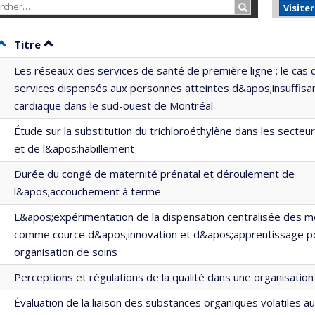
Rechercher…
Visite
Trier par date en ordre décroissant
Trier par titre en ordre décroissant
Titre
Les réseaux des services de santé de première ligne : le cas 
services dispensés aux personnes atteintes d&apos;insuffisa
cardiaque dans le sud-ouest de Montréal
Étude sur la substitution du trichloroéthylène dans les secteur
et de l&apos;habillement
Durée du congé de maternité prénatal et déroulement de
l&apos;accouchement à terme
L&apos;expérimentation de la dispensation centralisée des 
comme cource d&apos;innovation et d&apos;apprentissage p
organisation de soins
Perceptions et régulations de la qualité dans une organisation
Évaluation de la liaison des substances organiques volatiles a