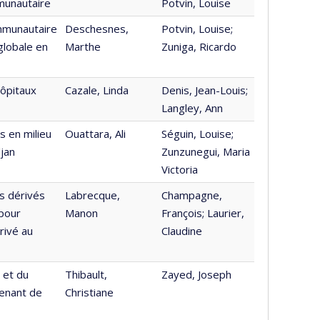
munautaire
Potvin, Louise
ommunautaire
Deschesnes,
Potvin, Louise;
globale en
Marthe
Zuniga, Ricardo
hôpitaux
Cazale, Linda
Denis, Jean-Louis;
Langley, Ann
s en milieu
Ouattara, Ali
Séguin, Louise;
djan
Zunzunegui, Maria
Victoria
es dérivés
Labrecque,
Champagne,
 pour
Manon
François; Laurier,
rivé au
Claudine
 et du
Thibault,
Zayed, Joseph
enant de
Christiane