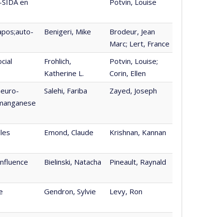
H-SIDA en
Potvin, Louise
&apos;auto-
Benigeri, Mike
Brodeur, Jean
Marc; Lert, France
cial
Frohlich,
Potvin, Louise;
Katherine L.
Corin, Ellen
neuro-
Salehi, Fariba
Zayed, Joseph
o manganese
les
Emond, Claude
Krishnan, Kannan
influence
Bielinski, Natacha
Pineault, Raynald
e
Gendron, Sylvie
Levy, Ron