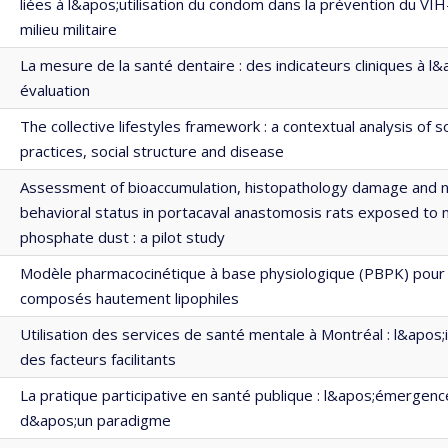
liées à l&apos;utilisation du condom dans la prévention du VI
milieu militaire
La mesure de la santé dentaire : des indicateurs cliniques à l
évaluation
The collective lifestyles framework : a contextual analysis of so
practices, social structure and disease
Assessment of bioaccumulation, histopathology damage and 
behavioral status in portacaval anastomosis rats exposed t
phosphate dust : a pilot study
Modèle pharmacocinétique à base physiologique (PBPK) pour 
composés hautement lipophiles
Utilisation des services de santé mentale à Montréal : l&apos;
des facteurs facilitants
La pratique participative en santé publique : l&apos;émergenc
d&apos;un paradigme