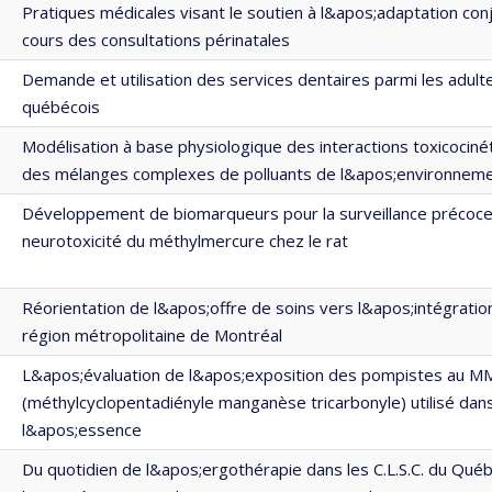
Pratiques médicales visant le soutien à l&apos;adaptation con
cours des consultations périnatales
Demande et utilisation des services dentaires parmi les adult
québécois
Modélisation à base physiologique des interactions toxicociné
des mélanges complexes de polluants de l&apos;environnem
Développement de biomarqueurs pour la surveillance précoce
neurotoxicité du méthylmercure chez le rat
Réorientation de l&apos;offre de soins vers l&apos;intégratio
région métropolitaine de Montréal
L&apos;évaluation de l&apos;exposition des pompistes au M
(méthylcyclopentadiényle manganèse tricarbonyle) utilisé dan
l&apos;essence
Du quotidien de l&apos;ergothérapie dans les C.L.S.C. du Qué