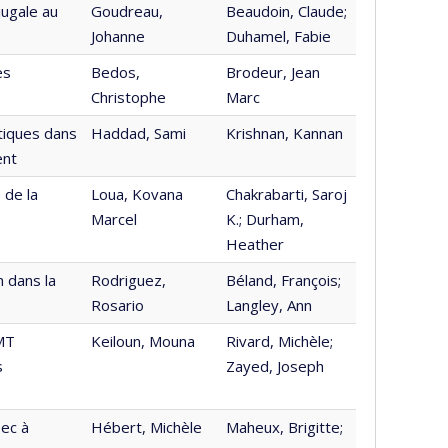
jugale au
Goudreau,
Beaudoin, Claude;
Johanne
Duhamel, Fabie
es
Bedos,
Brodeur, Jean
Christophe
Marc
tiques dans
Haddad, Sami
Krishnan, Kannan
ent
 de la
Loua, Kovana
Chakrabarti, Saroj
Marcel
K.; Durham,
Heather
n dans la
Rodriguez,
Béland, François;
Rosario
Langley, Ann
MT
Keiloun, Mouna
Rivard, Michèle;
s
Zayed, Joseph
bec à
Hébert, Michèle
Maheux, Brigitte;