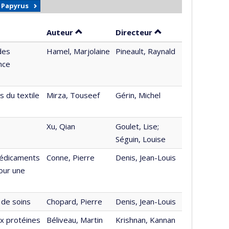
r Papyrus
Trier par auteur en ordre décroissant
par contributeur e
Auteur
Directeur
des
Hamel, Marjolaine
Pineault, Raynald
nce
s du textile
Mirza, Touseef
Gérin, Michel
Xu, Qian
Goulet, Lise;
Séguin, Louise
médicaments
Conne, Pierre
Denis, Jean-Louis
our une
 de soins
Chopard, Pierre
Denis, Jean-Louis
ux protéines
Béliveau, Martin
Krishnan, Kannan