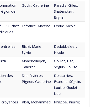
nsommation
Godin, Catherine
Paradis, Gilles;
 région de
Shatenstein,
Bryna
té CLSC chez
Lafrance, Martine
Leduc, Nicole
liniques
 entre les
Bisizi, Marie-
Dedobbeleer,
Sylvie
Nicole
irth
Mohebolhojeh,
Goulet, Lise;
Tahereh
Séguin, Louise
tion des
Des Rivières-
Descarries,
ie
Pigeon, Catherine
Francine; Séguin,
Louise; Goulet,
Lise
s croyances
Rbaï, Mohammed
Philippe, Pierre;