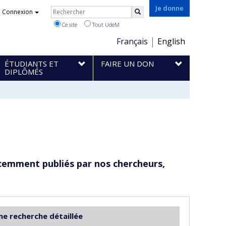
Rechercher
Je donne
Connexion
Rechercher
Ce site
Tout UdeM
Choix
Français
English
de
ÉTUDIANTS ET
FAIRE UN DON
la
DIPLÔMÉS
langue
cemment publiés par nos chercheurs,
ne recherche détaillée