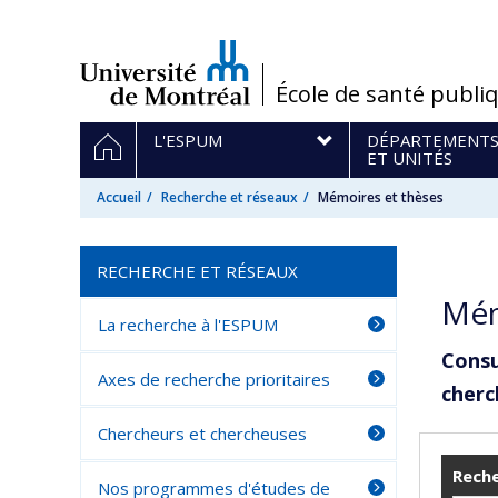
Passer
au
contenu
/
École de santé publi
Navigation
ACCUEIL
L'ESPUM
DÉPARTEMENT
principale
ET UNITÉS
Accueil
Recherche et réseaux
Mémoires et thèses
RECHERCHE ET RÉSEAUX
Mém
La recherche à l'ESPUM
Consu
Axes de recherche prioritaires
cherc
Chercheurs et chercheuses
Reche
Nos programmes d'études de