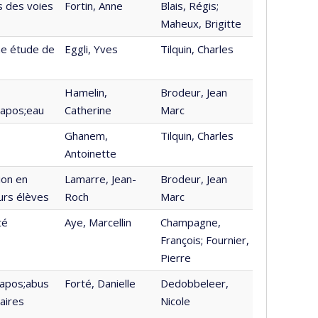
s des voies
Fortin, Anne
Blais, Régis;
Maheux, Brigitte
e étude de
Eggli, Yves
Tilquin, Charles
Hamelin,
Brodeur, Jean
&apos;eau
Catherine
Marc
Ghanem,
Tilquin, Charles
Antoinette
ion en
Lamarre, Jean-
Brodeur, Jean
rs élèves
Roch
Marc
té
Aye, Marcellin
Champagne,
François; Fournier,
Pierre
&apos;abus
Forté, Danielle
Dedobbeleer,
aires
Nicole