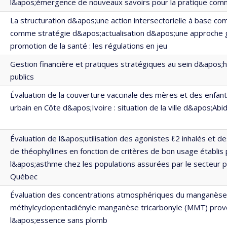
l&apos;émergence de nouveaux savoirs pour la pratique com
La structuration d&apos;une action intersectorielle à base c
comme stratégie d&apos;actualisation d&apos;une approche 
promotion de la santé : les régulations en jeu
Gestion financière et pratiques stratégiques au sein d&apos;
publics
Évaluation de la couverture vaccinale des mères et des enfant
urbain en Côte d&apos;Ivoire : situation de la ville d&apos;Abi
Évaluation de l&apos;utilisation des agonistes ℓ2 inhalés et d
de théophyllines en fonction de critères de bon usage établis
l&apos;asthme chez les populations assurées par le secteur p
Québec
Évaluation des concentrations atmosphériques du manganèse
méthylcyclopentadiényle manganèse tricarbonyle (MMT) prov
l&apos;essence sans plomb