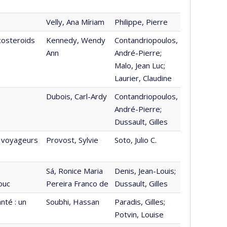
Velly, Ana Míriam
Philippe, Pierre
icosteroids
Kennedy, Wendy
Contandriopoulos,
Ann
André-Pierre;
Malo, Jean Luc;
Laurier, Claudine
Dubois, Carl-Ardy
Contandriopoulos,
André-Pierre;
Dussault, Gilles
s voyageurs
Provost, Sylvie
Soto, Julio C.
Sá, Ronice Maria
Denis, Jean-Louis;
ouc
Pereira Franco de
Dussault, Gilles
nté : un
Soubhi, Hassan
Paradis, Gilles;
Potvin, Louise