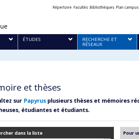
Liens
Répertoire
Facultés
Bibliothèques
Plan campus
externes
que
S
ÉTUDES
RECHERCHE ET
RÉSEAUX
oire et thèses
ltez sur
Papyrus
plusieurs thèses et mémoires ré
heuses, étudiantes et étudiants.
rcher dans la liste
Pour u