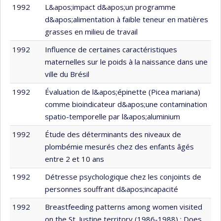
1992
L&apos;impact d&apos;un programme
d&apos;alimentation à faible teneur en matières
grasses en milieu de travail
1992
Influence de certaines caractéristiques
maternelles sur le poids à la naissance dans une
ville du Brésil
1992
Évaluation de l&apos;épinette (Picea mariana)
comme bioindicateur d&apos;une contamination
spatio-temporelle par l&apos;aluminium
1992
Étude des déterminants des niveaux de
plombémie mesurés chez des enfants âgés
entre 2 et 10 ans
1992
Détresse psychologique chez les conjoints de
personnes souffrant d&apos;incapacité
1992
Breastfeeding patterns among women visited
on the St. Justine territory (1986-1988) : Does