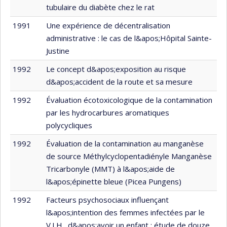
tubulaire du diabète chez le rat
1991
Une expérience de décentralisation
administrative : le cas de l&apos;Hôpital Sainte-
Justine
1992
Le concept d&apos;exposition au risque
d&apos;accident de la route et sa mesure
1992
Évaluation écotoxicologique de la contamination
par les hydrocarbures aromatiques
polycycliques
1992
Évaluation de la contamination au manganèse
de source Méthylcyclopentadiényle Manganèse
Tricarbonyle (MMT) à l&apos;aide de
l&apos;épinette bleue (Picea Pungens)
1992
Facteurs psychosociaux influençant
l&apos;intention des femmes infectées par le
V.I.H., d&apos;avoir un enfant : étude de douze