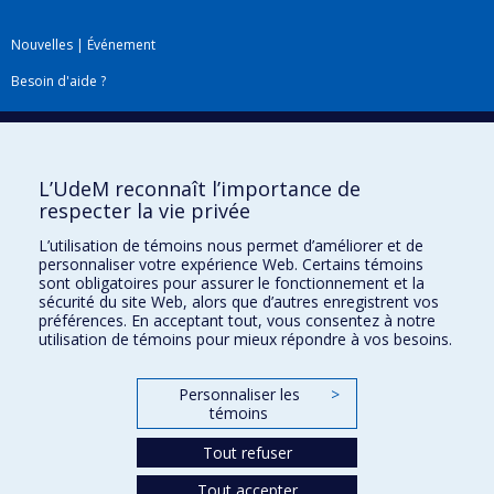
Nouvelles
|
Événement
Besoin d'aide ?
Plan du site
|
Accessibilité
Signaler une erreur
L’UdeM reconnaît l’importance de
respecter la vie privée
Boîte à outils
L’utilisation de témoins nous permet d’améliorer et de
personnaliser votre expérience Web. Certains témoins
Téléchargez les logos de l'ESPUM
sont obligatoires pour assurer le fonctionnement et la
sécurité du site Web, alors que d’autres enregistrent vos
préférences. En acceptant tout, vous consentez à notre
utilisation de témoins pour mieux répondre à vos besoins.
Personnaliser les
>
témoins
Tout refuser
Tout accepter