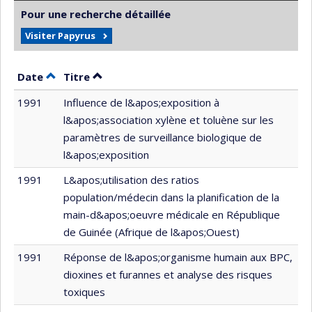
Pour une recherche détaillée
Visiter Papyrus
Trier par date en ordre décroissant
Trier par titre en ordre décroissant
Date
Titre
1991
Influence de l&apos;exposition à
l&apos;association xylène et toluène sur les
paramètres de surveillance biologique de
l&apos;exposition
1991
L&apos;utilisation des ratios
population/médecin dans la planification de la
main-d&apos;oeuvre médicale en République
de Guinée (Afrique de l&apos;Ouest)
1991
Réponse de l&apos;organisme humain aux BPC,
dioxines et furannes et analyse des risques
toxiques