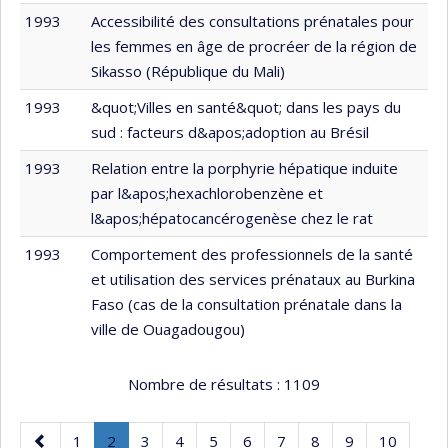
1993
Accessibilité des consultations prénatales pour
les femmes en âge de procréer de la région de
Sikasso (République du Mali)
1993
&quot;Villes en santé&quot; dans les pays du
sud : facteurs d&apos;adoption au Brésil
1993
Relation entre la porphyrie hépatique induite
par l&apos;hexachlorobenzène et
l&apos;hépatocancérogenèse chez le rat
1993
Comportement des professionnels de la santé
et utilisation des services prénataux au Burkina
Faso (cas de la consultation prénatale dans la
ville de Ouagadougou)
Nombre de résultats :
1109
Page
Page
Page
.
Page
Page
Page
Page
Page
Page
Page
Page
1
2
3
4
5
6
7
8
9
10