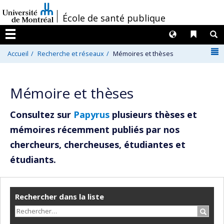
Passer
/
École de santé publique
au
contenu
Langues
Liens 
R
Menu
N
Accueil
Recherche et réseaux
Mémoires et thèses
Mémoire et thèses
Consultez sur
Papyrus
plusieurs thèses et
mémoires récemment publiés par nos
chercheurs, chercheuses, étudiantes et
étudiants.
Rechercher dans la liste
Recher