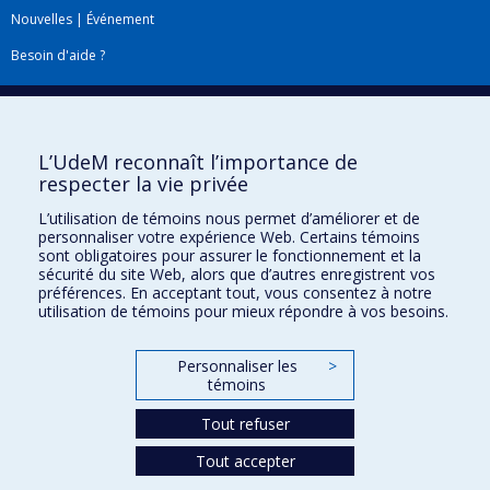
Nouvelles
|
Événement
Besoin d'aide ?
Plan du site
|
Accessibilité
Signaler une erreur
L’UdeM reconnaît l’importance de
respecter la vie privée
Boîte à outils
L’utilisation de témoins nous permet d’améliorer et de
personnaliser votre expérience Web. Certains témoins
Téléchargez les logos de l'ESPUM
sont obligatoires pour assurer le fonctionnement et la
sécurité du site Web, alors que d’autres enregistrent vos
préférences. En acceptant tout, vous consentez à notre
utilisation de témoins pour mieux répondre à vos besoins.
Personnaliser les
>
témoins
Tout refuser
Tout accepter
Confidentialité