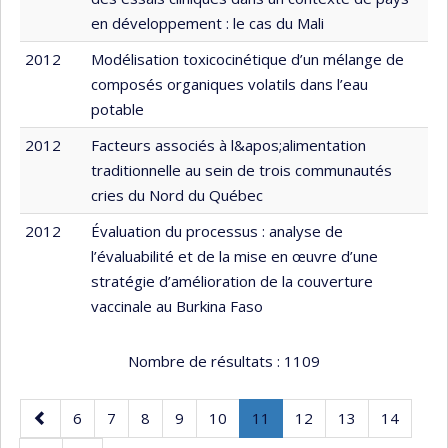
en développement : le cas du Mali
2012
Modélisation toxicocinétique d’un mélange de
composés organiques volatils dans l’eau
potable
2012
Facteurs associés à l&apos;alimentation
traditionnelle au sein de trois communautés
cries du Nord du Québec
2012
Évaluation du processus : analyse de
l’évaluabilité et de la mise en œuvre d’une
stratégie d’amélioration de la couverture
vaccinale au Burkina Faso
Nombre de résultats :
1109
Page
Page
Page
Page
Page
Page
Page
.
Page
Page
Page
6
7
8
9
10
11
12
13
14
précédente
Page