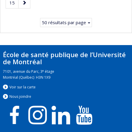
Page
Page
15
courante.
suivante
50 résultats par page
École de santé publique de l’Université
de Montréal
e
7101, avenue du Parc, 3
étage
Montréal (Québec) H3N 1X9
Voir sur la carte
Nous jo
i
ndre