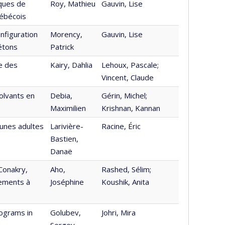
iques de
Roy, Mathieu
Gauvin, Lise
uébécois
nfiguration
Morency,
Gauvin, Lise
étons
Patrick
se des
Kairy, Dahlia
Lehoux, Pascale;
Vincent, Claude
olvants en
Debia,
Gérin, Michel;
Maximilien
Krishnan, Kannan
eunes adultes
Larivière-
Racine, Éric
Bastien,
Danaë
Conakry,
Aho,
Rashed, Sélim;
tements à
Joséphine
Koushik, Anita
ograms in
Golubev,
Johri, Mira
Sergey