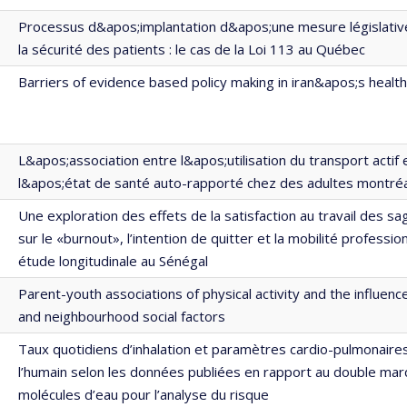
Processus d&apos;implantation d&apos;une mesure législative
la sécurité des patients : le cas de la Loi 113 au Québec
Barriers of evidence based policy making in iran&apos;s healt
L&apos;association entre l&apos;utilisation du transport actif 
l&apos;état de santé auto-rapporté chez des adultes montréa
Une exploration des effets de la satisfaction au travail des 
sur le «burnout», l’intention de quitter et la mobilité profession
étude longitudinale au Sénégal
Parent-youth associations of physical activity and the influence
and neighbourhood social factors
Taux quotidiens d’inhalation et paramètres cardio-pulmonaire
l’humain selon les données publiées en rapport au double ma
molécules d’eau pour l’analyse du risque