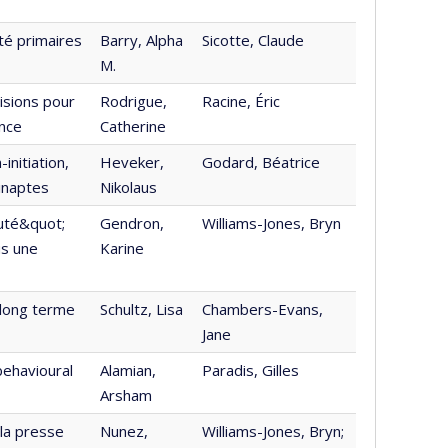
té primaires
Barry, Alpha
Sicotte, Claude
M.
isions pour
Rodrigue,
Racine, Éric
ence
Catherine
initiation,
Heveker,
Godard, Béatrice
inaptes
Nikolaus
uté&quot;
Gendron,
Williams-Jones, Bryn
us une
Karine
 long terme
Schultz, Lisa
Chambers-Evans,
Jane
behavioural
Alamian,
Paradis, Gilles
Arsham
 la presse
Nunez,
Williams-Jones, Bryn;