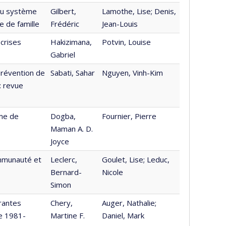
 du système
Gilbert,
Lamothe, Lise; Denis,
e de famille
Frédéric
Jean-Louis
crises
Hakizimana,
Potvin, Louise
Gabriel
 prévention de
Sabati, Sahar
Nguyen, Vinh-Kim
: revue
me de
Dogba,
Fournier, Pierre
Maman A. D.
Joyce
ommunauté et
Leclerc,
Goulet, Lise; Leduc,
Bernard-
Nicole
Simon
rantes
Chery,
Auger, Nathalie;
de 1981-
Martine F.
Daniel, Mark