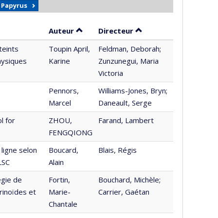
r Papyrus
Trier par auteur en ordre décroissant
par contributeur en o
Auteur
Directeur
teints
Toupin April,
Feldman, Deborah;
hysiques
Karine
Zunzunegui, Maria
Victoria
Pennors,
Williams-Jones, Bryn;
Marcel
Daneault, Serge
l for
ZHOU,
Farand, Lambert
FENGQIONG
 ligne selon
Boucard,
Blais, Régis
LSC
Alain
égie de
Fortin,
Bouchard, Michèle;
rinoïdes et
Marie-
Carrier, Gaétan
Chantale