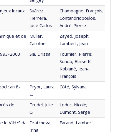
enjeux locaux
Suárez
Champagne, François;
Herrera,
Contandriopoulos,
José Carlos
André-Pierre
chimique et de
Muller,
Zayed, Joseph;
Caroline
Lambert, Jean
 1993-2003
Sia, Drissa
Fournier, Pierre;
Sondo, Blaise K.;
Kobiané, Jean-
François
od : an 8-
Pryor, Laura
Côté, Sylvana
E.
près de
Trudel, Julie
Leduc, Nicole;
G.
Dumont, Serge
e le VIH/Sida
Dratchova,
Farand, Lambert
Irina