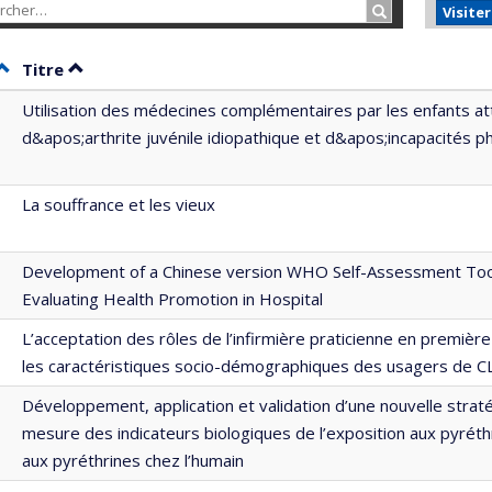
Rechercher…
Visite
Trier par date en ordre décroissant
Trier par titre en ordre décroissant
Titre
Utilisation des médecines complémentaires par les enfants at
d&apos;arthrite juvénile idiopathique et d&apos;incapacités p
La souffrance et les vieux
Development of a Chinese version WHO Self-Assessment Too
Evaluating Health Promotion in Hospital
L’acceptation des rôles de l’infirmière praticienne en première
les caractéristiques socio-démographiques des usagers de C
Développement, application et validation d’une nouvelle strat
mesure des indicateurs biologiques de l’exposition aux pyréth
aux pyréthrines chez l’humain