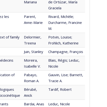
Mariana
de Ortúzar, María
Graciela
ez les
Parent,
Rivard, Michèle;
Anne-Marie
Durcharme, Francine
M.
ext of family
Delormier,
Potvin, Louise;
Treena
Frohlich, Katherine
Juin, Stanley
Champagne, François
médecins
Moreira,
Blais, Régis; Leduc,
Isabelle V.
Nicole
ication of
Pabayo,
Gauvin, Lise; Barnett,
Roman A.
Tracie A.
ologiques
Bérubé,
Tardif, Robert
xicocinétique
Anick
rants
Bardai, Anas
Leduc, Nicole