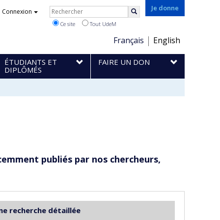
Rechercher
Je donne
Connexion
Rechercher
Ce site
Tout UdeM
Choix
Français
English
de
ÉTUDIANTS ET
FAIRE UN DON
la
DIPLÔMÉS
langue
cemment publiés par nos chercheurs,
ne recherche détaillée