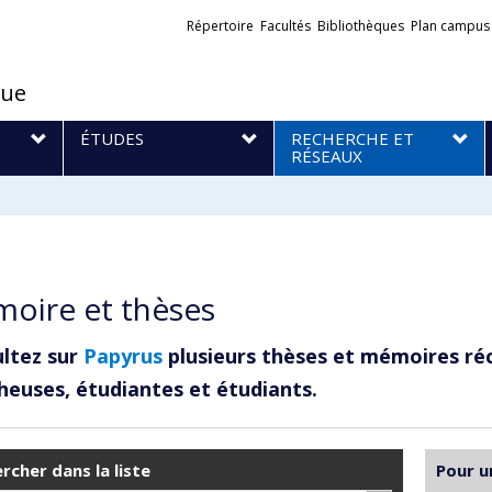
Liens
Répertoire
Facultés
Bibliothèques
Plan campus
externes
que
S
ÉTUDES
RECHERCHE ET
RÉSEAUX
oire et thèses
ltez sur
Papyrus
plusieurs thèses et mémoires ré
heuses, étudiantes et étudiants.
rcher dans la liste
Pour u