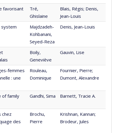
 favorisant
Tré,
Blais, Régis; Denis,
Ghislaine
Jean-Louis
h system
Majdzadeh-
Denis, Jean-Louis
Kohbanani,
Seyed-Reza
et
Boily,
Gauvin, Lise
lais
Geneviève
sages-femmes
Rouleau,
Fournier, Pierre;
nelle : une
Dominique
Dumont, Alexandre
 of family
Gandhi, Sima
Barnett, Tracie A.
s chez
Brochu,
Krishnan, Kannan;
rquage des
Pierre
Brodeur, Jules