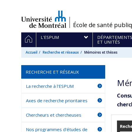
Passer
au
contenu
/
École de santé publi
Navigation
ACCUEIL
L'ESPUM
DÉPARTEMENT
principale
ET UNITÉS
Accueil
Recherche et réseaux
Mémoires et thèses
RECHERCHE ET RÉSEAUX
Mém
La recherche à l'ESPUM
Consu
Axes de recherche prioritaires
cherc
Chercheurs et chercheuses
Reche
Nos programmes d'études de