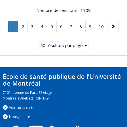
Nombre de résultats :
1109
Page
.
Page
Page
Page
Page
Page
Page
Page
Page
Page
Page
1
2
3
4
5
6
7
8
9
10
Page
suivante
courante.
50 résultats par page
École de santé publique de l’Université
de Montréal
e
7101, avenue du Parc, 3
étage
Montréal (Québec) H3N 1X9
Voir sur la carte
Nous jo
i
ndre