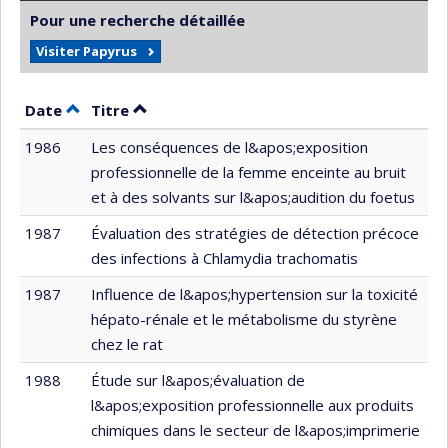
Pour une recherche détaillée
Visiter Papyrus
Trier par date en ordre décroissant
Trier par titre en ordre décroissant
Date
Titre
1986
Les conséquences de l&apos;exposition
professionnelle de la femme enceinte au bruit
et à des solvants sur l&apos;audition du foetus
1987
Évaluation des stratégies de détection précoce
des infections à Chlamydia trachomatis
1987
Influence de l&apos;hypertension sur la toxicité
hépato-rénale et le métabolisme du styrène
chez le rat
1988
Étude sur l&apos;évaluation de
l&apos;exposition professionnelle aux produits
chimiques dans le secteur de l&apos;imprimerie