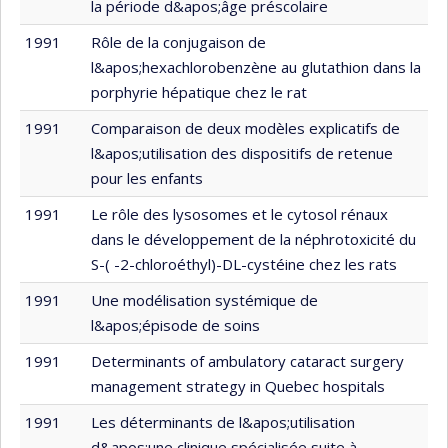
la période d&apos;âge préscolaire
1991
Rôle de la conjugaison de
l&apos;hexachlorobenzène au glutathion dans la
porphyrie hépatique chez le rat
1991
Comparaison de deux modèles explicatifs de
l&apos;utilisation des dispositifs de retenue
pour les enfants
1991
Le rôle des lysosomes et le cytosol rénaux
dans le développement de la néphrotoxicité du
S-( -2-chloroéthyl)-DL-cystéine chez les rats
1991
Une modélisation systémique de
l&apos;épisode de soins
1991
Determinants of ambulatory cataract surgery
management strategy in Quebec hospitals
1991
Les déterminants de l&apos;utilisation
d&apos;une clinique spécialisée suite à