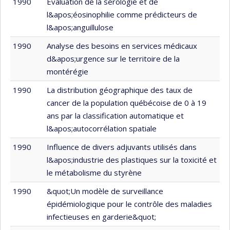
1990
Évaluation de la sérologie et de
l&apos;éosinophilie comme prédicteurs de
l&apos;anguillulose
1990
Analyse des besoins en services médicaux
d&apos;urgence sur le territoire de la
montérégie
1990
La distribution géographique des taux de
cancer de la population québécoise de 0 à 19
ans par la classification automatique et
l&apos;autocorrélation spatiale
1990
Influence de divers adjuvants utilisés dans
l&apos;industrie des plastiques sur la toxicité et
le métabolisme du styrène
1990
&quot;Un modèle de surveillance
épidémiologique pour le contrôle des maladies
infectieuses en garderie&quot;