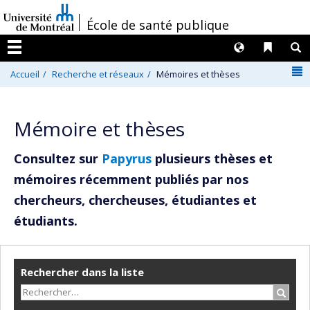
Passer
/
École de santé publique
au
contenu
Langues
Liens 
R
Menu
N
Accueil
Recherche et réseaux
Mémoires et thèses
Mémoire et thèses
Consultez sur
Papyrus
plusieurs thèses et
mémoires récemment publiés par nos
chercheurs, chercheuses, étudiantes et
étudiants.
Rechercher dans la liste
Recher