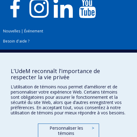
Nouvelles
|
Événement
Besoin d'aide ?
Plan du site
|
Accessibilité
Signaler une erreur
L’UdeM reconnaît l’importance de
respecter la vie privée
Boîte à outils
L’utilisation de témoins nous permet d’améliorer et de
personnaliser votre expérience Web. Certains témoins
Téléchargez les logos de l'ESPUM
sont obligatoires pour assurer le fonctionnement et la
sécurité du site Web, alors que d’autres enregistrent vos
préférences. En acceptant tout, vous consentez à notre
utilisation de témoins pour mieux répondre à vos besoins.
Personnaliser les
>
témoins