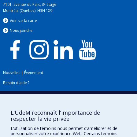
e
7101, avenue du Parc, 3
étage
Montréal (Québec) H3N 1X9
Voir sur la carte
Nous jo
i
ndre
Nouvelles
|
Événement
Besoin d'aide ?
Plan du site
|
Accessibilité
Signaler une erreur
L’UdeM reconnaît l’importance de
respecter la vie privée
Boîte à outils
L’utilisation de témoins nous permet d’améliorer et de
personnaliser votre expérience Web. Certains témoins
Téléchargez les logos de l'ESPUM