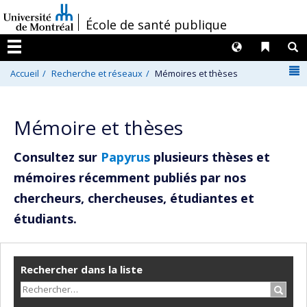
Passer
/
École de santé publique
au
contenu
Langues
Liens 
R
Menu
N
Accueil
Recherche et réseaux
Mémoires et thèses
Mémoire et thèses
Consultez sur
Papyrus
plusieurs thèses et
mémoires récemment publiés par nos
chercheurs, chercheuses, étudiantes et
étudiants.
Rechercher dans la liste
Recher