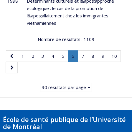
1998
Déterminants culturels et l&apos;approche
écologique : le cas de la promotion de
l&apos;allaitement chez les immigrantes
vietnamiennes
Nombre de résultats :
1109
Page
Page
Page
Page
Page
Page
Page
.
Page
Page
Page
Page
1
2
3
4
5
6
7
8
9
10
précédente
Page
Page
courante.
suivante
30 résultats par page
École de santé publique de l’Université
de Montréal