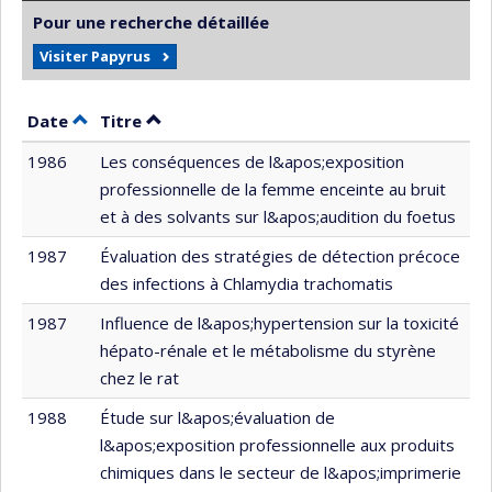
Pour une recherche détaillée
Visiter Papyrus
Trier par date en ordre décroissant
Trier par titre en ordre décroissant
Date
Titre
1986
Les conséquences de l&apos;exposition
professionnelle de la femme enceinte au bruit
et à des solvants sur l&apos;audition du foetus
1987
Évaluation des stratégies de détection précoce
des infections à Chlamydia trachomatis
1987
Influence de l&apos;hypertension sur la toxicité
hépato-rénale et le métabolisme du styrène
chez le rat
1988
Étude sur l&apos;évaluation de
l&apos;exposition professionnelle aux produits
chimiques dans le secteur de l&apos;imprimerie