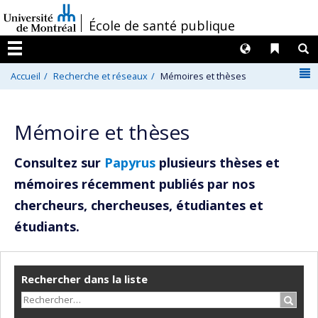
Passer
/
École de santé publique
au
contenu
Langues
Liens 
R
Menu
N
Accueil
Recherche et réseaux
Mémoires et thèses
Mémoire et thèses
Consultez sur
Papyrus
plusieurs thèses et
mémoires récemment publiés par nos
chercheurs, chercheuses, étudiantes et
étudiants.
Rechercher dans la liste
Recher