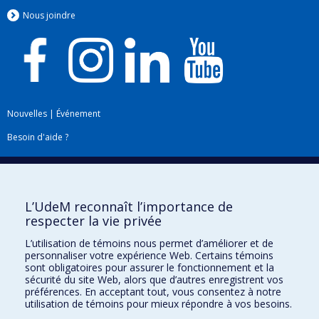
Nous jo
i
ndre
Nouvelles
|
Événement
Besoin d'aide ?
Plan du site
|
Accessibilité
Signaler une erreur
L’UdeM reconnaît l’importance de
respecter la vie privée
Boîte à outils
L’utilisation de témoins nous permet d’améliorer et de
personnaliser votre expérience Web. Certains témoins
Téléchargez les logos de l'ESPUM
sont obligatoires pour assurer le fonctionnement et la
sécurité du site Web, alors que d’autres enregistrent vos
préférences. En acceptant tout, vous consentez à notre
utilisation de témoins pour mieux répondre à vos besoins.