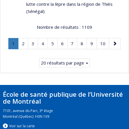
lutte contre la lèpre dans la région de Thiès
(Sénégal)
Nombre de résultats :
1109
Page
.
Page
Page
Page
Page
Page
Page
Page
Page
Page
Page
1
2
3
4
5
6
7
8
9
10
Page
suivante
courante.
20 résultats par page
École de santé publique de l’Université
de Montréal
e
7101, avenue du Parc, 3
étage
Montréal (Québec) H3N 1X9
Voir sur la carte