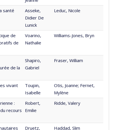
a santé
Asseke,
Leduc, Nicole
Didier De
Lunick
tique de
Voarino,
Williams-Jones, Bryn
oratifs de
Nathalie
e
Shapiro,
Fraser, William
durée de la
Gabriel
es vivant
Toupin,
Otis, Joanne; Fernet,
Isabelle
Mylène
rienne :
Robert,
Ridde, Valery
 du recours
Emilie
nautaires
Druetz,
Haddad, Slim