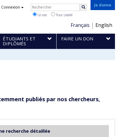
Rechercher
Je donne
Connexion
Rechercher
Ce site
Tout UdeM
Choix
Français
English
de
ÉTUDIANTS ET
FAIRE UN DON
la
DIPLÔMÉS
langue
cemment publiés par nos chercheurs,
ne recherche détaillée