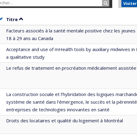
Rechercher…
Visite
Trier par date en ordre croissant
Trier par titre en ordre croissant
Titre
Facteurs associés à la santé mentale positive chez les jeunes
18 à 29 ans au Canada
Acceptance and use of mHealth tools by auxiliary midwives in
a qualitative study
Le refus de traitement en procréation médicalement assisté
La construction sociale et l’hybridation des logiques marchand
système de santé dans l’émergence, le succès et la pérennit
entreprises de technologies innovantes en santé
Droits des locataires et qualité du logement à Montréal