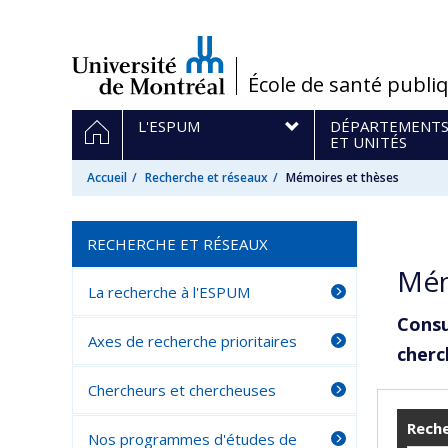
Passer
au
contenu
/
École de santé publi
Navigation
ACCUEIL
L'ESPUM
DÉPARTEMENT
principale
ET UNITÉS
Accueil
Recherche et réseaux
Mémoires et thèses
RECHERCHE ET RÉSEAUX
Mém
La recherche à l'ESPUM
Consu
Axes de recherche prioritaires
cherc
Chercheurs et chercheuses
Reche
Nos programmes d'études de