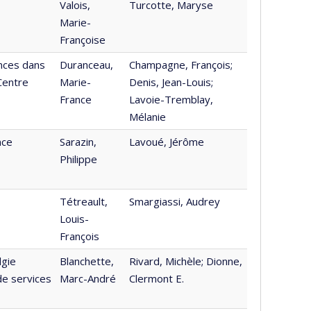
Valois,
Turcotte, Maryse
Marie-
Françoise
nces dans
Duranceau,
Champagne, François;
 Centre
Marie-
Denis, Jean-Louis;
France
Lavoie-Tremblay,
Mélanie
nce
Sarazin,
Lavoué, Jérôme
Philippe
Tétreault,
Smargiassi, Audrey
Louis-
François
lgie
Blanchette,
Rivard, Michèle; Dionne,
de services
Marc-André
Clermont E.