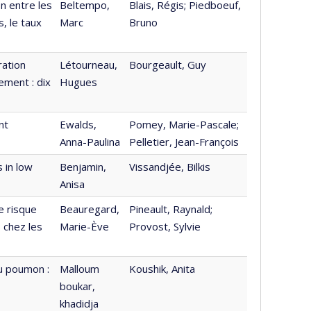
on entre les
Beltempo,
Blais, Régis; Piedboeuf,
, le taux
Marc
Bruno
ration
Létourneau,
Bourgeault, Guy
ement : dix
Hugues
nt
Ewalds,
Pomey, Marie-Pascale;
Anna-Paulina
Pelletier, Jean-François
 in low
Benjamin,
Vissandjée, Bilkis
Anisa
e risque
Beauregard,
Pineault, Raynald;
 chez les
Marie-Ève
Provost, Sylvie
du poumon :
Malloum
Koushik, Anita
boukar,
khadidja