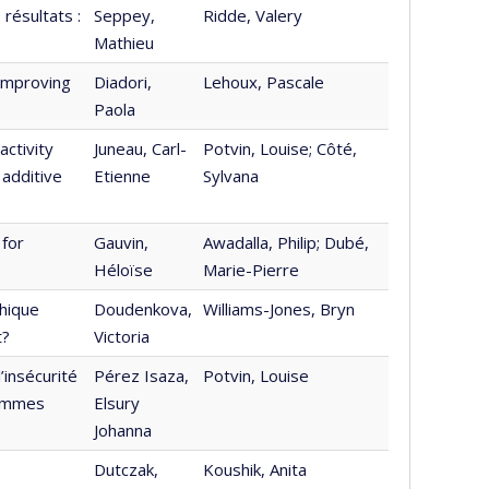
résultats :
Seppey,
Ridde, Valery
Mathieu
 improving
Diadori,
Lehoux, Pascale
Paola
activity
Juneau, Carl-
Potvin, Louise; Côté,
 additive
Etienne
Sylvana
 for
Gauvin,
Awadalla, Philip; Dubé,
Héloïse
Marie-Pierre
thique
Doudenkova,
Williams-Jones, Bryn
t?
Victoria
’insécurité
Pérez Isaza,
Potvin, Louise
rammes
Elsury
Johanna
Dutczak,
Koushik, Anita