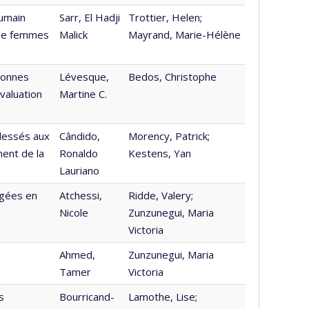
Humain
Sarr, El Hadji
Trottier, Helen;
 de femmes
Malick
Mayrand, Marie-Hélène
sonnes
Lévesque,
Bedos, Christophe
évaluation
Martine C.
blessés aux
Cândido,
Morency, Patrick;
ment de la
Ronaldo
Kestens, Yan
Lauriano
âgées en
Atchessi,
Ridde, Valery;
Nicole
Zunzunegui, Maria
Victoria
Ahmed,
Zunzunegui, Maria
Tamer
Victoria
s
Bourricand-
Lamothe, Lise;