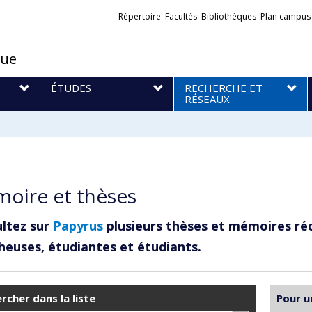
Liens
Répertoire
Facultés
Bibliothèques
Plan campus
externes
que
S
ÉTUDES
RECHERCHE ET
RÉSEAUX
oire et thèses
ltez sur
Papyrus
plusieurs thèses et mémoires ré
heuses, étudiantes et étudiants.
rcher dans la liste
Pour u