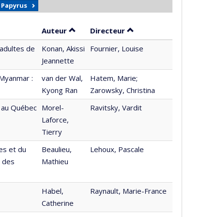
r Papyrus
Trier par auteur en ordre croissant
par contributeur en ordr
Auteur
Directeur
 adultes de
Konan, Akissi
Fournier, Louise
Jeannette
 Myanmar :
van der Wal,
Hatem, Marie;
Kyong Ran
Zarowsky, Christina
e au Québec
Morel-
Ravitsky, Vardit
Laforce,
Tierry
es et du
Beaulieu,
Lehoux, Pascale
é des
Mathieu
Habel,
Raynault, Marie-France
Catherine