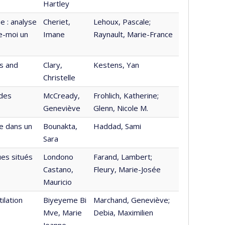
Hartley
e : analyse
Cheriet,
Lehoux, Pascale;
ne-moi un
Imane
Raynault, Marie-France
ts and
Clary,
Kestens, Yan
Christelle
 des
McCready,
Frohlich, Katherine;
Geneviève
Glenn, Nicole M.
ne dans un
Bounakta,
Haddad, Sami
Sara
es situés
Londono
Farand, Lambert;
Castano,
Fleury, Marie-Josée
Mauricio
ilation
Biyeyeme Bi
Marchand, Geneviève;
Mve, Marie
Debia, Maximilien
Jeanne