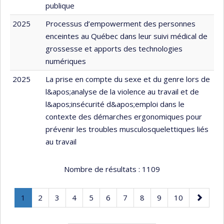
publique
2025
Processus d’empowerment des personnes
enceintes au Québec dans leur suivi médical de
grossesse et apports des technologies
numériques
2025
La prise en compte du sexe et du genre lors de
l&apos;analyse de la violence au travail et de
l&apos;insécurité d&apos;emploi dans le
contexte des démarches ergonomiques pour
prévenir les troubles musculosquelettiques liés
au travail
Nombre de résultats :
1109
Page
.
Page
Page
Page
Page
Page
Page
Page
Page
Page
Page
1
2
3
4
5
6
7
8
9
10
Page
suivante
courante.