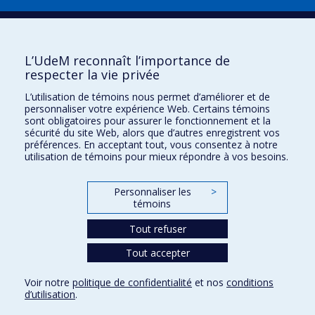
Plan du site
|
Accessibilité
Signaler une erreur
L’UdeM reconnaît l’importance de
respecter la vie privée
Boîte à outils
L’utilisation de témoins nous permet d’améliorer et de
personnaliser votre expérience Web. Certains témoins
Téléchargez les logos de l'ESPUM
sont obligatoires pour assurer le fonctionnement et la
sécurité du site Web, alors que d’autres enregistrent vos
préférences. En acceptant tout, vous consentez à notre
utilisation de témoins pour mieux répondre à vos besoins.
Personnaliser les
>
témoins
Tout refuser
Tout accepter
Confidentialité
Conditions d’utilisation
Voir notre
politique de confidentialité
et nos
conditions
Paramètres des témoins
d’utilisation
.
Université de
Montréal