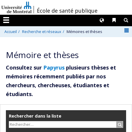
Passer
/
École de santé publique
au
contenu
Langues
Liens 
R
Menu
N
Accueil
Recherche et réseaux
Mémoires et thèses
Mémoire et thèses
Consultez sur
Papyrus
plusieurs thèses et
mémoires récemment publiés par nos
chercheurs, chercheuses, étudiantes et
étudiants.
Rechercher dans la liste
Recher