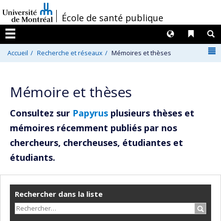
Passer
/
École de santé publique
au
contenu
Langues
Liens 
R
Menu
N
Accueil
Recherche et réseaux
Mémoires et thèses
Mémoire et thèses
Consultez sur
Papyrus
plusieurs thèses et
mémoires récemment publiés par nos
chercheurs, chercheuses, étudiantes et
étudiants.
Rechercher dans la liste
Recher