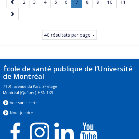
Page
Page
Page
Page
Page
Page
Page
.
Page
Page
Page
Page
2
3
4
5
6
7
8
9
10
11
précédente
Page
Page
courante.
suivante
40 résultats par page
École de santé publique de l’Université
de Montréal
e
7101, avenue du Parc, 3
étage
Montréal (Québec) H3N 1X9
Voir sur la carte
Nous jo
i
ndre