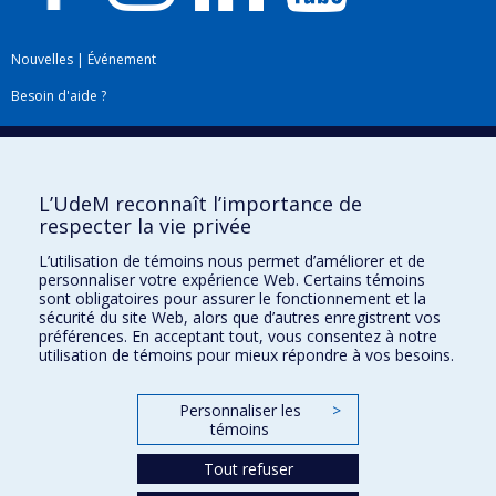
Nouvelles
|
Événement
Besoin d'aide ?
Plan du site
|
Accessibilité
Signaler une erreur
L’UdeM reconnaît l’importance de
respecter la vie privée
Boîte à outils
L’utilisation de témoins nous permet d’améliorer et de
personnaliser votre expérience Web. Certains témoins
Téléchargez les logos de l'ESPUM
sont obligatoires pour assurer le fonctionnement et la
sécurité du site Web, alors que d’autres enregistrent vos
préférences. En acceptant tout, vous consentez à notre
utilisation de témoins pour mieux répondre à vos besoins.
Personnaliser les
>
témoins
Tout refuser