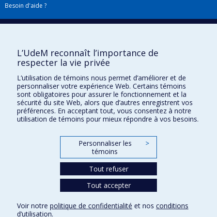
Besoin d'aide ?
Plan du site
|
Accessibilité
Signaler une erreur
L’UdeM reconnaît l’importance de
respecter la vie privée
Boîte à outils
L’utilisation de témoins nous permet d’améliorer et de
personnaliser votre expérience Web. Certains témoins
Téléchargez les logos de l'ESPUM
sont obligatoires pour assurer le fonctionnement et la
sécurité du site Web, alors que d’autres enregistrent vos
préférences. En acceptant tout, vous consentez à notre
utilisation de témoins pour mieux répondre à vos besoins.
Personnaliser les
>
témoins
Tout refuser
Tout accepter
Confidentialité
Conditions d’utilisation
Voir notre
politique de confidentialité
et nos
conditions
Paramètres des témoins
d’utilisation
.