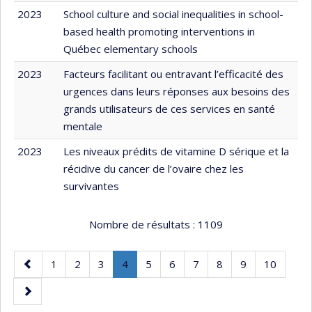
2023
School culture and social inequalities in school-
based health promoting interventions in
Québec elementary schools
2023
Facteurs facilitant ou entravant l’efficacité des
urgences dans leurs réponses aux besoins des
grands utilisateurs de ces services en santé
mentale
2023
Les niveaux prédits de vitamine D sérique et la
récidive du cancer de l’ovaire chez les
survivantes
Nombre de résultats :
1109
Page
Page
Page
Page
Page
.
Page
Page
Page
Page
Page
Page
1
2
3
4
5
6
7
8
9
10
précédente
Page
Page
courante.
suivante