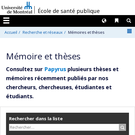
Passer
/
École de santé publique
au
contenu
Langues
Liens 
R
Menu
N
Accueil
Recherche et réseaux
Mémoires et thèses
Mémoire et thèses
Consultez sur
Papyrus
plusieurs thèses et
mémoires récemment publiés par nos
chercheurs, chercheuses, étudiantes et
étudiants.
Rechercher dans la liste
Recher