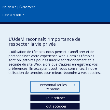
Nouvelles
|
Événement
Besoin d'aide ?
Plan du site
|
Accessibilité
Signaler une erreur
L’UdeM reconnaît l’importance de
respecter la vie privée
Boîte à outils
L’utilisation de témoins nous permet d’améliorer et de
personnaliser votre expérience Web. Certains témoins
Téléchargez les logos de l'ESPUM
sont obligatoires pour assurer le fonctionnement et la
sécurité du site Web, alors que d’autres enregistrent vos
préférences. En acceptant tout, vous consentez à notre
utilisation de témoins pour mieux répondre à vos besoins.
Personnaliser les
>
témoins
Tout refuser
Tout accepter
Confidentialité