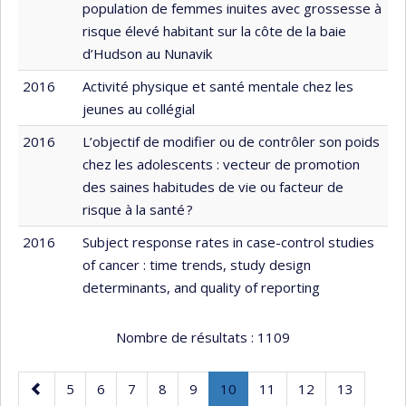
population de femmes inuites avec grossesse à
risque élevé habitant sur la côte de la baie
d’Hudson au Nunavik
2016
Activité physique et santé mentale chez les
jeunes au collégial
2016
L’objectif de modifier ou de contrôler son poids
chez les adolescents : vecteur de promotion
des saines habitudes de vie ou facteur de
risque à la santé ?
2016
Subject response rates in case-control studies
of cancer : time trends, study design
determinants, and quality of reporting
Nombre de résultats :
1109
Page
Page
Page
Page
Page
Page
Page
.
Page
Page
Page
5
6
7
8
9
10
11
12
13