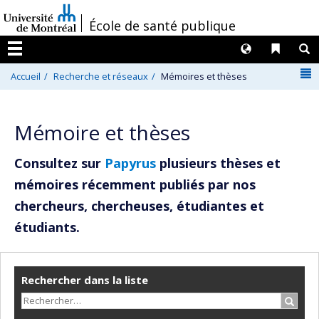
Passer
/
École de santé publique
au
contenu
Langues
Liens 
R
Menu
N
Accueil
Recherche et réseaux
Mémoires et thèses
Mémoire et thèses
Consultez sur
Papyrus
plusieurs thèses et
mémoires récemment publiés par nos
chercheurs, chercheuses, étudiantes et
étudiants.
Rechercher dans la liste
Recher