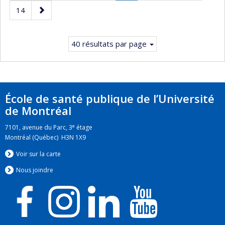
précédente
Page
Page
Page
14
courante.
suivante
40 résultats par page
École de santé publique de l’Université
de Montréal
e
7101, avenue du Parc, 3
étage
Montréal (Québec) H3N 1X9
Voir sur la carte
Nous jo
i
ndre