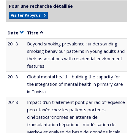
Pour une recherche détaillée
Visiter Papyrus
Trier par date en ordre croissant
Trier par titre en ordre croissant
Date
Titre
2018
Beyond smoking prevalence : understanding
smoking behaviour patterns in young adults and
their associations with residential environment
features
2018
Global mental health : building the capacity for
the integration of mental health in primary care
in Tunisia
2018
Impact d’un traitement pont par radiofréquence
percutanée chez les patients porteurs
d’hépatocarcinomes en attente de
transplantation hépatique : modélisation de
Markov et analyse de base de données locale