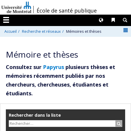
Passer
/
École de santé publique
au
contenu
Langues
Liens 
R
Menu
N
Accueil
Recherche et réseaux
Mémoires et thèses
Mémoire et thèses
Consultez sur
Papyrus
plusieurs thèses et
mémoires récemment publiés par nos
chercheurs, chercheuses, étudiantes et
étudiants.
Rechercher dans la liste
Recher