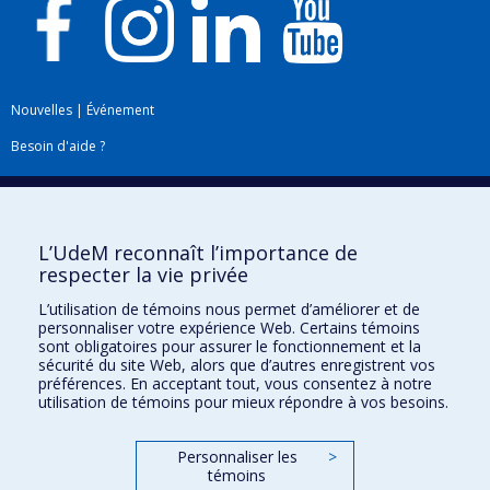
Nouvelles
|
Événement
Besoin d'aide ?
Plan du site
|
Accessibilité
Signaler une erreur
L’UdeM reconnaît l’importance de
respecter la vie privée
Boîte à outils
L’utilisation de témoins nous permet d’améliorer et de
personnaliser votre expérience Web. Certains témoins
Téléchargez les logos de l'ESPUM
sont obligatoires pour assurer le fonctionnement et la
sécurité du site Web, alors que d’autres enregistrent vos
préférences. En acceptant tout, vous consentez à notre
utilisation de témoins pour mieux répondre à vos besoins.
Personnaliser les
>
témoins