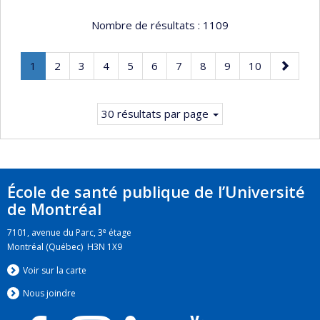
Nombre de résultats :
1109
Page
.
Page
Page
Page
Page
Page
Page
Page
Page
Page
Page
1
2
3
4
5
6
7
8
9
10
Page
suivante
courante.
30 résultats par page
École de santé publique de l’Université
de Montréal
e
7101, avenue du Parc, 3
étage
Montréal (Québec) H3N 1X9
Voir sur la carte
Nous jo
i
ndre