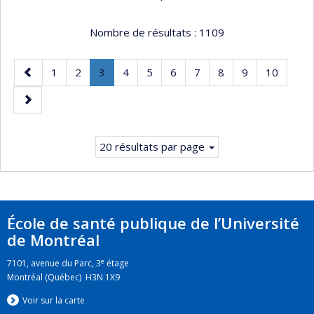
Nombre de résultats :
1109
Page
Page
Page
Page
.
Page
Page
Page
Page
Page
Page
Page
1
2
3
4
5
6
7
8
9
10
précédente
Page
Page
courante.
suivante
20 résultats par page
École de santé publique de l’Université
de Montréal
e
7101, avenue du Parc, 3
étage
Montréal (Québec) H3N 1X9
Voir sur la carte