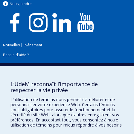
Nous jo
i
ndre
Nouvelles
|
Événement
Besoin d'aide ?
Plan du site
|
Accessibilité
Signaler une erreur
L’UdeM reconnaît l’importance de
respecter la vie privée
Boîte à outils
L’utilisation de témoins nous permet d’améliorer et de
personnaliser votre expérience Web. Certains témoins
Téléchargez les logos de l'ESPUM
sont obligatoires pour assurer le fonctionnement et la
sécurité du site Web, alors que d’autres enregistrent vos
préférences. En acceptant tout, vous consentez à notre
utilisation de témoins pour mieux répondre à vos besoins.