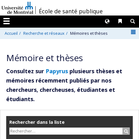
Passer
/
École de santé publique
au
contenu
Langues
Liens 
R
Menu
N
Accueil
Recherche et réseaux
Mémoires et thèses
Mémoire et thèses
Consultez sur
Papyrus
plusieurs thèses et
mémoires récemment publiés par nos
chercheurs, chercheuses, étudiantes et
étudiants.
Rechercher dans la liste
Recher