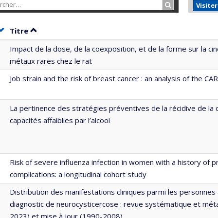
Rechercher…
Visite
Trier par date en ordre croissant
Trier par titre en ordre croissant
Titre
Impact de la dose, de la coexposition, et de la forme sur la ci
métaux rares chez le rat
Job strain and the risk of breast cancer : an analysis of the 
La pertinence des stratégies préventives de la récidive de la 
capacités affaiblies par l’alcool
Risk of severe influenza infection in women with a history of 
complications: a longitudinal cohort study
Distribution des manifestations cliniques parmi les personnes
diagnostic de neurocysticercose : revue systématique et mét
2023) et mise à jour (1990-2008)