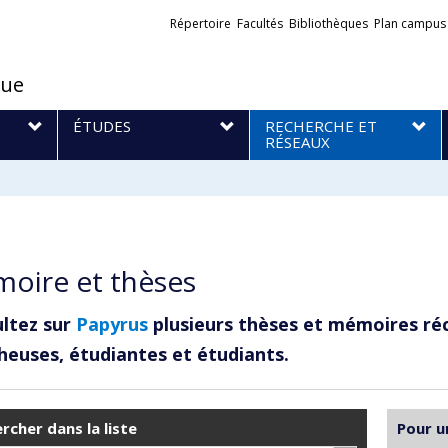
Liens
Répertoire
Facultés
Bibliothèques
Plan campus
externes
que
S
ÉTUDES
RECHERCHE ET
RÉSEAUX
oire et thèses
ltez sur
Papyrus
plusieurs thèses et mémoires ré
heuses, étudiantes et étudiants.
rcher dans la liste
Pour u