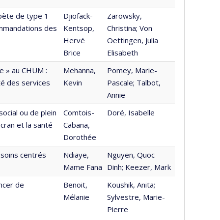
abète de type 1
Djiofack-
Zarowsky,
ommandations des
Kentsop,
Christina; Von
Hervé
Oettingen, Julia
Brice
Elisabeth
que » au CHUM :
Mehanna,
Pomey, Marie-
ité des services
Kevin
Pascale; Talbot,
Annie
social ou de plein
Comtois-
Doré, Isabelle
cran et la santé
Cabana,
Dorothée
s soins centrés
Ndiaye,
Nguyen, Quoc
Mame Fana
Dinh; Keezer, Mark
ancer de
Benoit,
Koushik, Anita;
Mélanie
Sylvestre, Marie-
Pierre