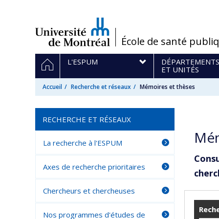
Passer
au
contenu
/
École de santé publi
Navigation
ACCUEIL
L'ESPUM
DÉPARTEMENT
principale
ET UNITÉS
Accueil
Recherche et réseaux
Mémoires et thèses
RECHERCHE ET RÉSEAUX
Mém
La recherche à l'ESPUM
Consu
Axes de recherche prioritaires
cherc
Chercheurs et chercheuses
Reche
Nos programmes d'études de