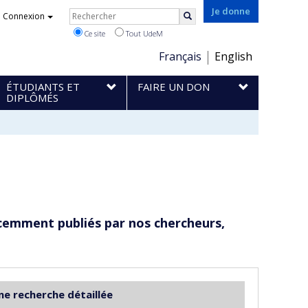
Rechercher
Je donne
Connexion
Rechercher
Ce site
Tout UdeM
Choix
Français
English
de
ÉTUDIANTS ET
FAIRE UN DON
la
DIPLÔMÉS
langue
cemment publiés par nos chercheurs,
ne recherche détaillée