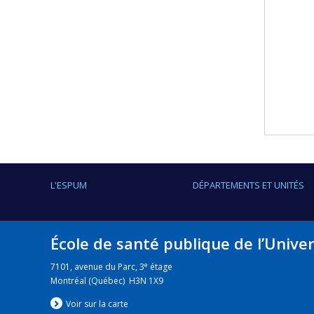
L'ESPUM
DÉPARTEMENTS ET UNITÉS
École de santé publique de l’Unive
e
7101, avenue du Parc, 3
étage
Montréal (Québec) H3N 1X9
Voir sur la carte