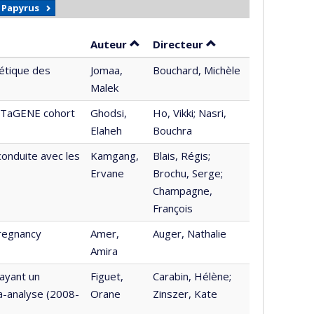
r Papyrus
Trier par auteur en ordre croissan
par contributeur en
Auteur
Directeur
nétique des
Jomaa,
Bouchard, Michèle
Malek
CARTaGENE cohort
Ghodsi,
Ho, Vikki; Nasri,
Elaheh
Bouchra
conduite avec les
Kamgang,
Blais, Régis;
Ervane
Brochu, Serge;
Champagne,
François
pregnancy
Amer,
Auger, Nathalie
Amira
 ayant un
Figuet,
Carabin, Hélène;
a-analyse (2008-
Orane
Zinszer, Kate