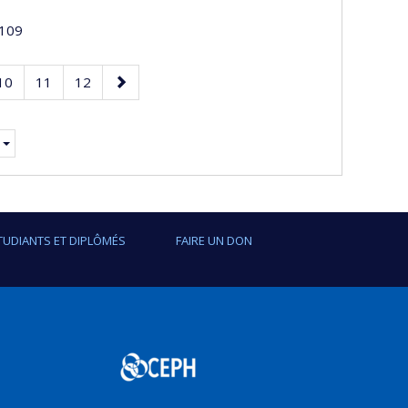
109
Page
Page
Page
Page
10
11
12
suivante
TUDIANTS ET DIPLÔMÉS
FAIRE UN DON