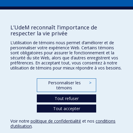
Plan du site
|
Accessibilité
Signaler une erreur
L’UdeM reconnaît l’importance de
respecter la vie privée
Boîte à outils
L’utilisation de témoins nous permet d’améliorer et de
personnaliser votre expérience Web. Certains témoins
Téléchargez les logos de l'ESPUM
sont obligatoires pour assurer le fonctionnement et la
sécurité du site Web, alors que d’autres enregistrent vos
préférences. En acceptant tout, vous consentez à notre
utilisation de témoins pour mieux répondre à vos besoins.
Personnaliser les
>
témoins
Tout refuser
Tout accepter
Confidentialité
Conditions d’utilisation
Voir notre
politique de confidentialité
et nos
conditions
Paramètres des témoins
d’utilisation
.
Université de