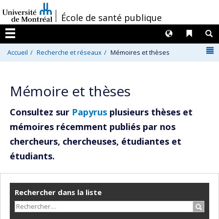
Passer
/
École de santé publique
au
contenu
Langues
Liens 
R
Menu
N
Accueil
Recherche et réseaux
Mémoires et thèses
Mémoire et thèses
Consultez sur
Papyrus
plusieurs thèses et
mémoires récemment publiés par nos
chercheurs, chercheuses, étudiantes et
étudiants.
Rechercher dans la liste
Recher