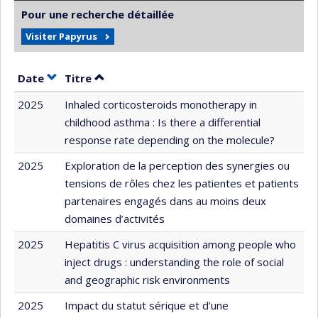
Pour une recherche détaillée
Visiter Papyrus
Trier par date en ordre croissant
Trier par titre en ordre croissant
Date
Titre
2025
Inhaled corticosteroids monotherapy in
childhood asthma : Is there a differential
response rate depending on the molecule?
2025
Exploration de la perception des synergies ou
tensions de rôles chez les patientes et patients
partenaires engagés dans au moins deux
domaines d’activités
2025
Hepatitis C virus acquisition among people who
inject drugs : understanding the role of social
and geographic risk environments
2025
Impact du statut sérique et d’une