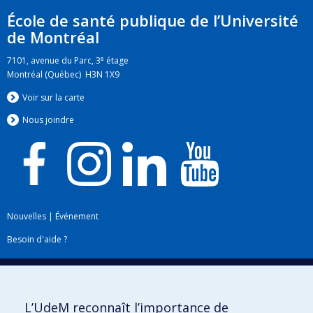
École de santé publique de l’Université
de Montréal
e
7101, avenue du Parc, 3
étage
Montréal (Québec) H3N 1X9
Voir sur la carte
Nous jo
i
ndre
Nouvelles
|
Événement
Besoin d'aide ?
Plan du site
|
Accessibilité
Signaler une erreur
L’UdeM reconnaît l’importance de