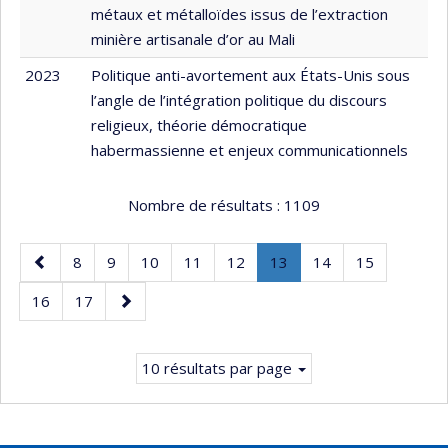
métaux et métalloïdes issus de l’extraction
minière artisanale d’or au Mali
2023
Politique anti-avortement aux États-Unis sous
l’angle de l’intégration politique du discours
religieux, théorie démocratique
habermassienne et enjeux communicationnels
Nombre de résultats :
1109
Page
Page
Page
Page
Page
Page
Page
.
Page
Page
8
9
10
11
12
13
14
15
précédente
Page
Page
Page
Page
16
17
courante.
suivante
10 résultats par page