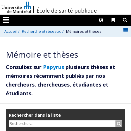
Passer
/
École de santé publique
au
contenu
Langues
Liens 
R
Menu
N
Accueil
Recherche et réseaux
Mémoires et thèses
Mémoire et thèses
Consultez sur
Papyrus
plusieurs thèses et
mémoires récemment publiés par nos
chercheurs, chercheuses, étudiantes et
étudiants.
Rechercher dans la liste
Recher