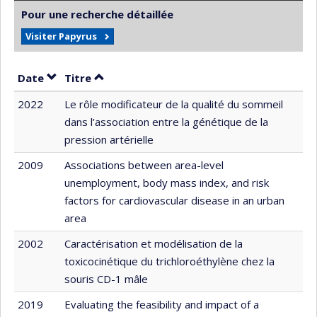
Pour une recherche détaillée
Visiter Papyrus
Trier par date en ordre décroissant
Trier par titre en ordre décroissant
Date
Titre
2022
Le rôle modificateur de la qualité du sommeil
dans l’association entre la génétique de la
pression artérielle
2009
Associations between area-level
unemployment, body mass index, and risk
factors for cardiovascular disease in an urban
area
2002
Caractérisation et modélisation de la
toxicocinétique du trichloroéthylène chez la
souris CD-1 mâle
2019
Evaluating the feasibility and impact of a