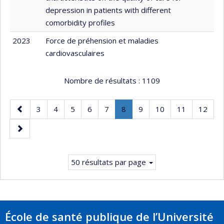
depression in patients with different
comorbidity profiles
2023
Force de préhension et maladies
cardiovasculaires
Nombre de résultats :
1109
Page
Page
Page
Page
Page
Page
Page
.
Page
Page
Page
Page
3
4
5
6
7
8
9
10
11
12
précédente
Page
Page
courante.
suivante
50 résultats par page
École de santé publique de l’Université