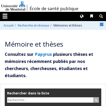
Passer
/
École de santé publique
au
contenu
Langues
Liens 
R
Menu
N
Accueil
Recherche et réseaux
Mémoires et thèses
Mémoire et thèses
Consultez sur
Papyrus
plusieurs thèses et
mémoires récemment publiés par nos
chercheurs, chercheuses, étudiantes et
étudiants.
Rechercher dans la liste
Recher