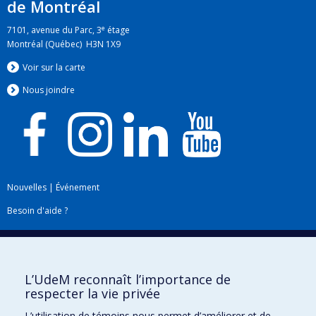
de Montréal
e
7101, avenue du Parc, 3
étage
Montréal (Québec) H3N 1X9
Voir sur la carte
Nous jo
i
ndre
Nouvelles
|
Événement
Besoin d'aide ?
Plan du site
|
Accessibilité
Signaler une erreur
L’UdeM reconnaît l’importance de
respecter la vie privée
Boîte à outils
L’utilisation de témoins nous permet d’améliorer et de