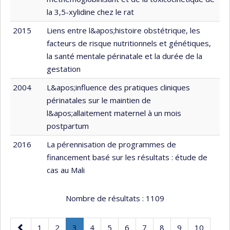
la 3,5-xylidine chez le rat
2015
Liens entre l&apos;histoire obstétrique, les
facteurs de risque nutritionnels et génétiques,
la santé mentale périnatale et la durée de la
gestation
2004
L&apos;influence des pratiques cliniques
périnatales sur le maintien de
l&apos;allaitement maternel à un mois
postpartum
2016
La pérennisation de programmes de
financement basé sur les résultats : étude de
cas au Mali
Nombre de résultats :
1109
Page
Page
Page
Page
.
Page
Page
Page
Page
Page
Page
Page
1
2
3
4
5
6
7
8
9
10