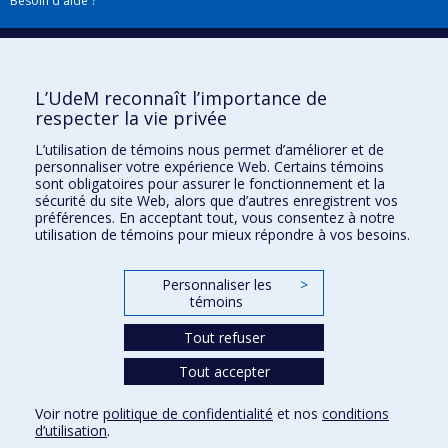
Besoin d'aide ?
Plan du site
|
Accessibilité
Signaler une erreur
L’UdeM reconnaît l’importance de
respecter la vie privée
Boîte à outils
L’utilisation de témoins nous permet d’améliorer et de
personnaliser votre expérience Web. Certains témoins
Téléchargez les logos de l'ESPUM
sont obligatoires pour assurer le fonctionnement et la
sécurité du site Web, alors que d’autres enregistrent vos
préférences. En acceptant tout, vous consentez à notre
utilisation de témoins pour mieux répondre à vos besoins.
Personnaliser les
>
témoins
Tout refuser
Tout accepter
Confidentialité
Conditions d’utilisation
Voir notre
politique de confidentialité
et nos
conditions
Paramètres des témoins
d’utilisation
.
Université de