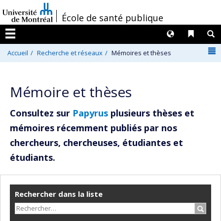
Passer
/
École de santé publique
au
contenu
Langues
Liens 
R
Menu
N
Accueil
Recherche et réseaux
Mémoires et thèses
Mémoire et thèses
Consultez sur
Papyrus
plusieurs thèses et
mémoires récemment publiés par nos
chercheurs, chercheuses, étudiantes et
étudiants.
Rechercher dans la liste
Recher