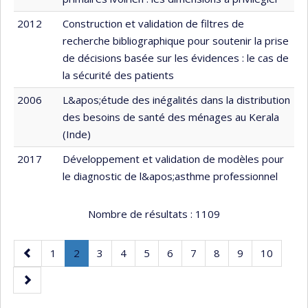
2012
Construction et validation de filtres de
recherche bibliographique pour soutenir la prise
de décisions basée sur les évidences : le cas de
la sécurité des patients
2006
L&apos;étude des inégalités dans la distribution
des besoins de santé des ménages au Kerala
(Inde)
2017
Développement et validation de modèles pour
le diagnostic de l&apos;asthme professionnel
Nombre de résultats :
1109
Page
Page
Page
.
Page
Page
Page
Page
Page
Page
Page
Page
1
2
3
4
5
6
7
8
9
10
précédente
Page
Page
courante.
suivante