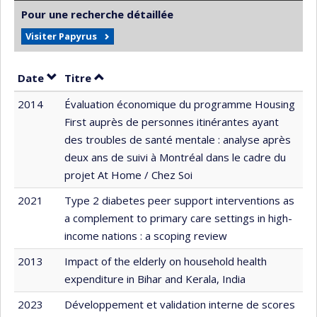
Pour une recherche détaillée
Visiter Papyrus
Trier par date en ordre décroissant
Trier par titre en ordre décroissant
Date
Titre
2014
Évaluation économique du programme Housing
First auprès de personnes itinérantes ayant
des troubles de santé mentale : analyse après
deux ans de suivi à Montréal dans le cadre du
projet At Home / Chez Soi
2021
Type 2 diabetes peer support interventions as
a complement to primary care settings in high-
income nations : a scoping review
2013
Impact of the elderly on household health
expenditure in Bihar and Kerala, India
2023
Développement et validation interne de scores