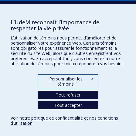
Plan du site
|
Accessibilité
Signaler une erreur
L’UdeM reconnaît l’importance de
respecter la vie privée
Boîte à outils
L’utilisation de témoins nous permet d’améliorer et de
personnaliser votre expérience Web. Certains témoins
Téléchargez les logos de l'ESPUM
sont obligatoires pour assurer le fonctionnement et la
sécurité du site Web, alors que d’autres enregistrent vos
préférences. En acceptant tout, vous consentez à notre
utilisation de témoins pour mieux répondre à vos besoins.
Personnaliser les
>
témoins
Tout refuser
Tout accepter
Confidentialité
Conditions d’utilisation
Voir notre
politique de confidentialité
et nos
conditions
Paramètres des témoins
d’utilisation
.
Université de
Montréal