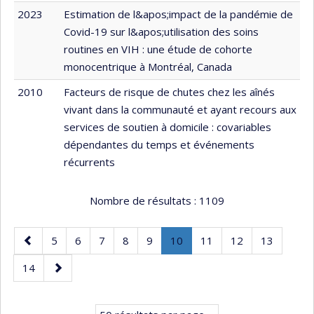
2023
Estimation de l&apos;impact de la pandémie de
Covid-19 sur l&apos;utilisation des soins
routines en VIH : une étude de cohorte
monocentrique à Montréal, Canada
2010
Facteurs de risque de chutes chez les aînés
vivant dans la communauté et ayant recours aux
services de soutien à domicile : covariables
dépendantes du temps et événements
récurrents
Nombre de résultats :
1109
Page
Page
Page
Page
Page
Page
Page
.
Page
Page
Page
5
6
7
8
9
10
11
12
13
précédente
Page
Page
Page
14
courante.
suivante