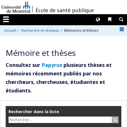
Passer
/
École de santé publique
au
contenu
Langues
Liens 
R
Menu
N
Accueil
Recherche et réseaux
Mémoires et thèses
Mémoire et thèses
Consultez sur
Papyrus
plusieurs thèses et
mémoires récemment publiés par nos
chercheurs, chercheuses, étudiantes et
étudiants.
Rechercher dans la liste
Recher