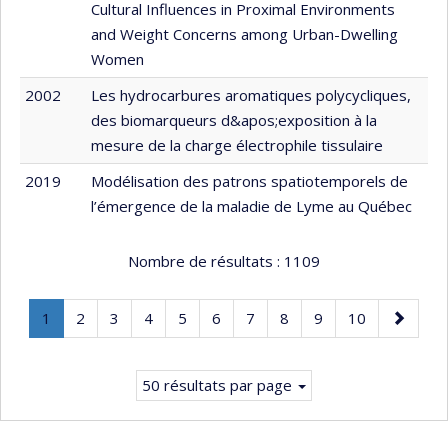
Cultural Influences in Proximal Environments
and Weight Concerns among Urban-Dwelling
Women
2002
Les hydrocarbures aromatiques polycycliques,
des biomarqueurs d&apos;exposition à la
mesure de la charge électrophile tissulaire
2019
Modélisation des patrons spatiotemporels de
l’émergence de la maladie de Lyme au Québec
Nombre de résultats :
1109
Page
.
Page
Page
Page
Page
Page
Page
Page
Page
Page
Page
1
2
3
4
5
6
7
8
9
10
Page
suivante
courante.
50 résultats par page