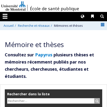
Passer
/
École de santé publique
au
contenu
Langues
Liens 
R
Menu
N
Accueil
Recherche et réseaux
Mémoires et thèses
Mémoire et thèses
Consultez sur
Papyrus
plusieurs thèses et
mémoires récemment publiés par nos
chercheurs, chercheuses, étudiantes et
étudiants.
Rechercher dans la liste
Recher