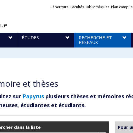
Liens
Répertoire
Facultés
Bibliothèques
Plan campus
externes
que
S
ÉTUDES
RECHERCHE ET
RÉSEAUX
oire et thèses
ltez sur
Papyrus
plusieurs thèses et mémoires ré
heuses, étudiantes et étudiants.
rcher dans la liste
Pour u