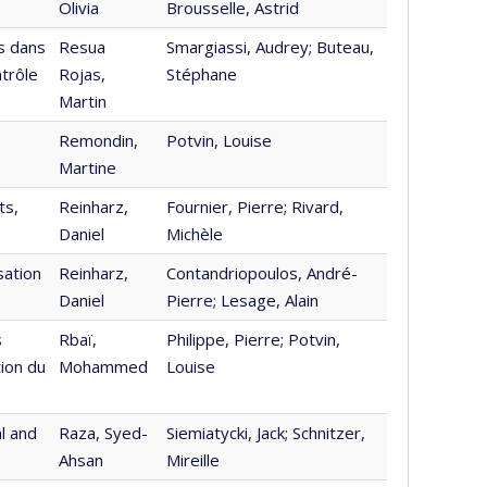
Olivia
Brousselle, Astrid
es dans
Resua
Smargiassi, Audrey; Buteau,
ntrôle
Rojas,
Stéphane
Martin
Remondin,
Potvin, Louise
Martine
ts,
Reinharz,
Fournier, Pierre; Rivard,
Daniel
Michèle
sation
Reinharz,
Contandriopoulos, André-
Daniel
Pierre; Lesage, Alain
s
Rbaï,
Philippe, Pierre; Potvin,
tion du
Mohammed
Louise
al and
Raza, Syed-
Siemiatycki, Jack; Schnitzer,
Ahsan
Mireille