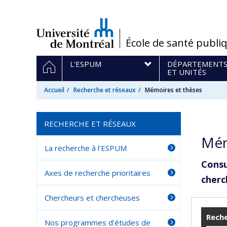
Passer
au
contenu
/
École de santé publi
Navigation
ACCUEIL
L'ESPUM
DÉPARTEMENT
principale
ET UNITÉS
Accueil
Recherche et réseaux
Mémoires et thèses
RECHERCHE ET RÉSEAUX
Mém
La recherche à l'ESPUM
Consu
Axes de recherche prioritaires
cherc
Chercheurs et chercheuses
Reche
Nos programmes d'études de