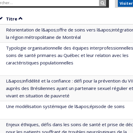
Rechercher…
Visite
Trier par date en ordre décroissant
Trier par titre en ordre décroissant
Titre
Réorientation de l&apos;offre de soins vers l&apos;intégratio
la région métropolitaine de Montréal
Typologie organisationnelle des équipes interprofessionnelle
soins de santé primaires au Québec et leur relation avec les
caractéristiques populationnelles
L&apos;infidélité et la confiance : défi pour la prévention du V
auprès des Brésiliennes ayant un partenaire sexuel régulier e
vivant en situation de pauvreté
Une modélisation systémique de l&apos;épisode de soins
Enjeux éthiques, défis dans les soins de santé et prise de déc
pour les patients souffrant de troubles neurologiques de la