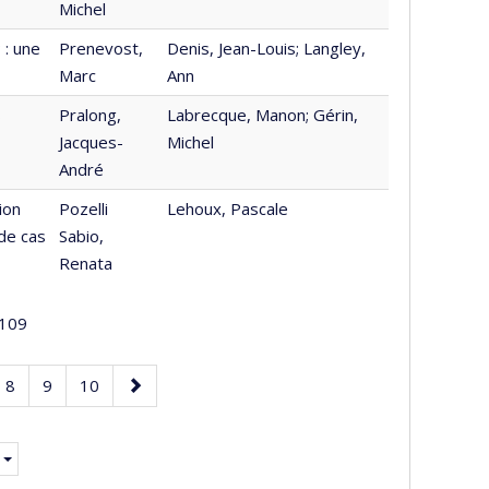
Michel
 : une
Prenevost,
Denis, Jean-Louis; Langley,
Marc
Ann
s
Pralong,
Labrecque, Manon; Gérin,
Jacques-
Michel
André
ion
Pozelli
Lehoux, Pascale
de cas
Sabio,
Renata
109
e
Page
Page
Page
Page
8
9
10
suivante
e.