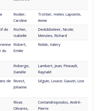
re
Rodier,
Trottier, Helen; Lapointe,
Caroline
Annie
if de
Rocher,
Dedobbeleer, Nicole;
Isabelle
Menzies, Richard
arienne
Robert,
Ridde, Valery
e du
Emilie
Roberge,
Lambert, Jean; Pineault,
Danièle
Raynald
 ans de
Rivest,
Séguin, Louise; Gauvin, Lise
Johanne
Rivas
Contandriopoulos, André-
Olivares,
Pierre