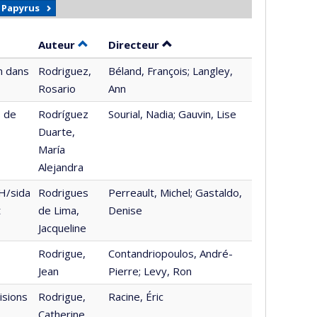
r Papyrus
Trier par auteur en ordre décroissant
par contributeur en ordre d
Auteur
Directeur
n dans
Rodriguez,
Béland, François; Langley,
Rosario
Ann
s de
Rodríguez
Sourial, Nadia; Gauvin, Lise
Duarte,
María
Alejandra
IH/sida
Rodrigues
Perreault, Michel; Gastaldo,
t
de Lima,
Denise
Jacqueline
Rodrigue,
Contandriopoulos, André-
Jean
Pierre; Levy, Ron
isions
Rodrigue,
Racine, Éric
Catherine