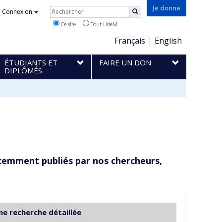
Rechercher
Je donne
Connexion
Rechercher
Ce site
Tout UdeM
Choix
Français
English
de
ÉTUDIANTS ET
FAIRE UN DON
la
DIPLÔMÉS
langue
cemment publiés par nos chercheurs,
ne recherche détaillée