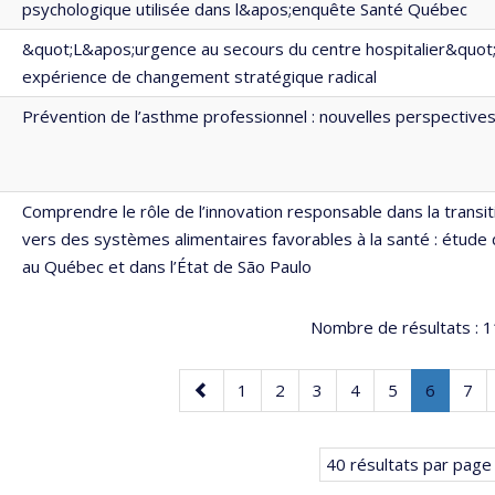
psychologique utilisée dans l&apos;enquête Santé Québec
&quot;L&apos;urgence au secours du centre hospitalier&quot;
expérience de changement stratégique radical
Prévention de l’asthme professionnel : nouvelles perspective
Comprendre le rôle de l’innovation responsable dans la transit
vers des systèmes alimentaires favorables à la santé : étude 
au Québec et dans l’État de São Paulo
Nombre de résultats :
1
Page
Page
Page
Page
Page
Page
Page
.
Pag
1
2
3
4
5
6
7
précédente
Page
courant
40 résultats par page