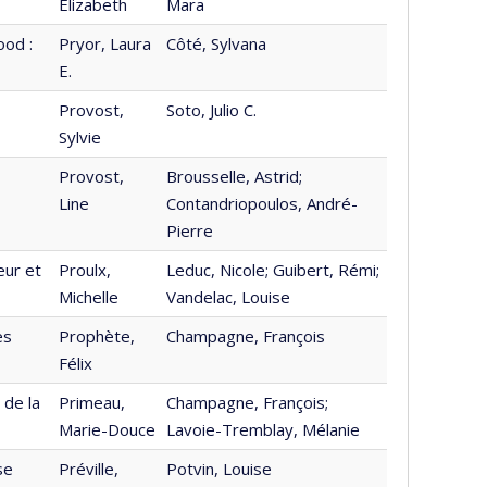
Elizabeth
Mara
ood :
Pryor, Laura
Côté, Sylvana
E.
Provost,
Soto, Julio C.
Sylvie
Provost,
Brousselle, Astrid;
Line
Contandriopoulos, André-
Pierre
eur et
Proulx,
Leduc, Nicole; Guibert, Rémi;
Michelle
Vandelac, Louise
es
Prophète,
Champagne, François
Félix
 de la
Primeau,
Champagne, François;
Marie-Douce
Lavoie-Tremblay, Mélanie
se
Préville,
Potvin, Louise