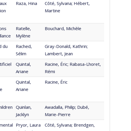
 aux
Raza, Hina
Côté, Sylvana; Hébert,
ion
Martine
ions
Ratelle,
Bouchard, Michèle
llance
Mylène
d du
Rached,
Gray-Donald, Kathrin;
Sélim
Lambert, Jean
ficiel
Quintal,
Racine, Éric; Rabasa-Lhoret,
Ariane
Rémi
Quintal,
Racine, Éric
de
Ariane
hildren
Quinlan,
Awadalla, Philip; Dubé,
Jacklyn
Marie-Pierre
 mental
Pryor, Laura
Côté, Sylvana; Brendgen,