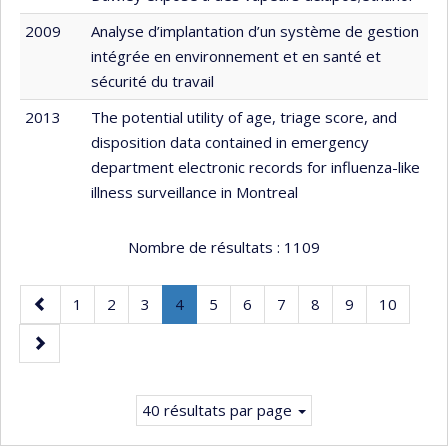
2009
Analyse d’implantation d’un système de gestion
intégrée en environnement et en santé et
sécurité du travail
2013
The potential utility of age, triage score, and
disposition data contained in emergency
department electronic records for influenza-like
illness surveillance in Montreal
Nombre de résultats :
1109
Page
Page
Page
Page
Page
.
Page
Page
Page
Page
Page
Page
1
2
3
4
5
6
7
8
9
10
précédente
Page
Page
courante.
suivante
40 résultats par page