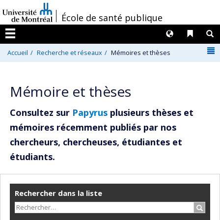
Passer
/
École de santé publique
au
contenu
Langues
Liens 
R
Menu
N
Accueil
Recherche et réseaux
Mémoires et thèses
Mémoire et thèses
Consultez sur
Papyrus
plusieurs thèses et
mémoires récemment publiés par nos
chercheurs, chercheuses, étudiantes et
étudiants.
Rechercher dans la liste
Recher