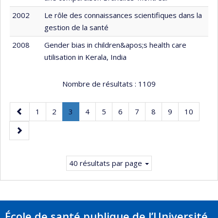
2002
Le rôle des connaissances scientifiques dans la
gestion de la santé
2008
Gender bias in children&apos;s health care
utilisation in Kerala, India
Nombre de résultats :
1109
Page
Page
Page
Page
.
Page
Page
Page
Page
Page
Page
Page
1
2
3
4
5
6
7
8
9
10
précédente
Page
Page
courante.
suivante
40 résultats par page
École de santé publique de l’Université