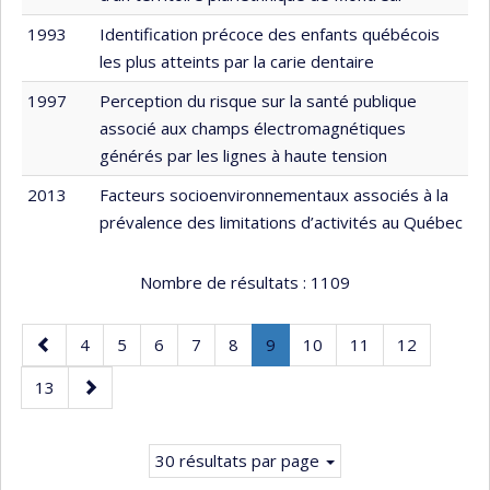
1993
Identification précoce des enfants québécois
les plus atteints par la carie dentaire
1997
Perception du risque sur la santé publique
associé aux champs électromagnétiques
générés par les lignes à haute tension
2013
Facteurs socioenvironnementaux associés à la
prévalence des limitations d’activités au Québec
Nombre de résultats :
1109
Page
Page
Page
Page
Page
Page
Page
.
Page
Page
Page
4
5
6
7
8
9
10
11
12
précédente
Page
Page
Page
13
courante.
suivante
30 résultats par page