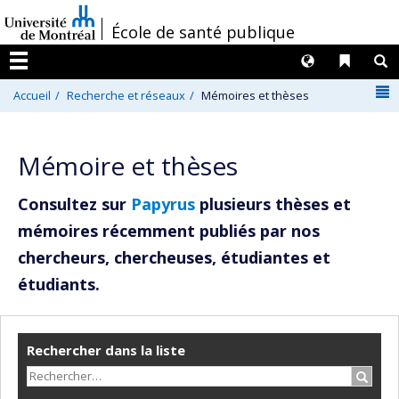
Passer
/
École de santé publique
au
contenu
Langues
Liens 
R
Menu
N
Accueil
Recherche et réseaux
Mémoires et thèses
Mémoire et thèses
Consultez sur
Papyrus
plusieurs thèses et
mémoires récemment publiés par nos
chercheurs, chercheuses, étudiantes et
étudiants.
Rechercher dans la liste
Recher