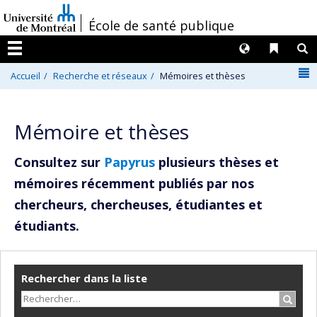
Passer
/
École de santé publique
au
contenu
Langues
Liens 
R
Menu
N
Accueil
Recherche et réseaux
Mémoires et thèses
Mémoire et thèses
Consultez sur
Papyrus
plusieurs thèses et
mémoires récemment publiés par nos
chercheurs, chercheuses, étudiantes et
étudiants.
Rechercher dans la liste
Recher