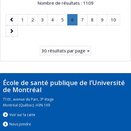
Nombre de résultats :
1109
Page
Page
Page
Page
Page
Page
Page
.
Page
Page
Page
Page
1
2
3
4
5
6
7
8
9
10
précédente
Page
Page
courante.
suivante
30 résultats par page
École de santé publique de l’Université
de Montréal
e
7101, avenue du Parc, 3
étage
Montréal (Québec) H3N 1X9
Voir sur la carte
Nous jo
i
ndre