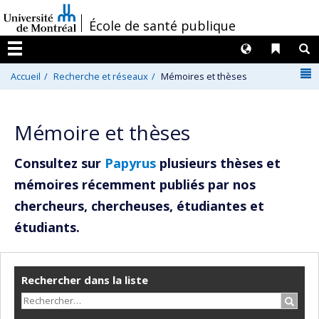
Passer
/
École de santé publique
au
contenu
Langues
Liens 
R
Menu
N
Accueil
Recherche et réseaux
Mémoires et thèses
Mémoire et thèses
Consultez sur
Papyrus
plusieurs thèses et
mémoires récemment publiés par nos
chercheurs, chercheuses, étudiantes et
étudiants.
Rechercher dans la liste
Recher