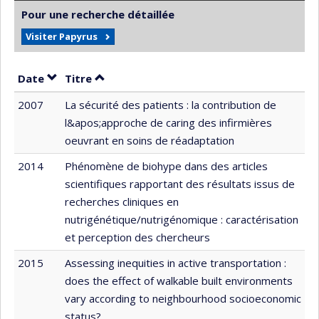
Pour une recherche détaillée
Visiter Papyrus
Trier par date en ordre décroissant
Trier par titre en ordre décroissant
Date
Titre
2007
La sécurité des patients : la contribution de
l&apos;approche de caring des infirmières
oeuvrant en soins de réadaptation
2014
Phénomène de biohype dans des articles
scientifiques rapportant des résultats issus de
recherches cliniques en
nutrigénétique/nutrigénomique : caractérisation
et perception des chercheurs
2015
Assessing inequities in active transportation :
does the effect of walkable built environments
vary according to neighbourhood socioeconomic
status?