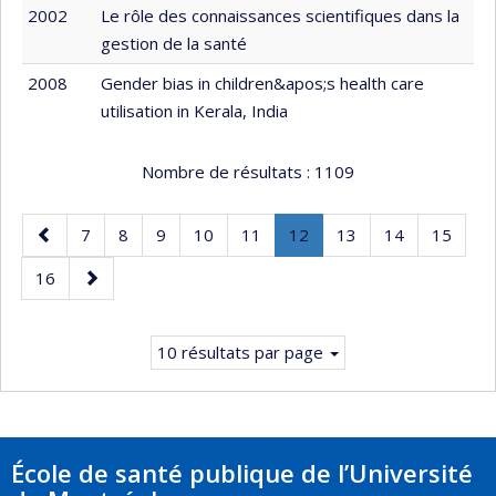
2002
Le rôle des connaissances scientifiques dans la
gestion de la santé
2008
Gender bias in children&apos;s health care
utilisation in Kerala, India
Nombre de résultats :
1109
Page
Page
Page
Page
Page
Page
Page
.
Page
Page
Page
7
8
9
10
11
12
13
14
15
précédente
Page
Page
Page
16
courante.
suivante
10 résultats par page
École de santé publique de l’Université