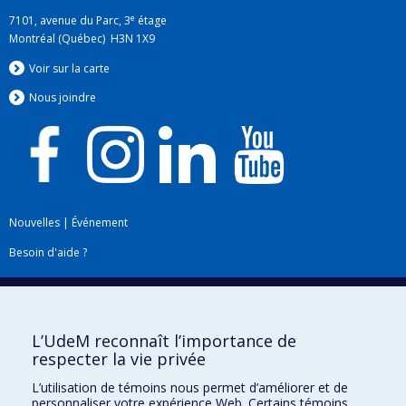
e
7101, avenue du Parc, 3
étage
Montréal (Québec) H3N 1X9
Voir sur la carte
Nous jo
i
ndre
Nouvelles
|
Événement
Besoin d'aide ?
Plan du site
|
Accessibilité
Signaler une erreur
L’UdeM reconnaît l’importance de
respecter la vie privée
Boîte à outils
L’utilisation de témoins nous permet d’améliorer et de
personnaliser votre expérience Web. Certains témoins