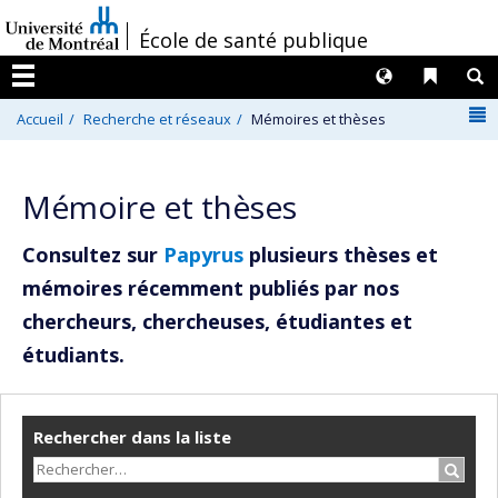
Passer
/
École de santé publique
au
contenu
Langues
Liens 
R
Menu
N
Accueil
Recherche et réseaux
Mémoires et thèses
Mémoire et thèses
Consultez sur
Papyrus
plusieurs thèses et
mémoires récemment publiés par nos
chercheurs, chercheuses, étudiantes et
étudiants.
Rechercher dans la liste
Recher