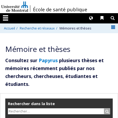
Passer
/
École de santé publique
au
contenu
Langues
Liens 
R
Menu
N
Accueil
Recherche et réseaux
Mémoires et thèses
Mémoire et thèses
Consultez sur
Papyrus
plusieurs thèses et
mémoires récemment publiés par nos
chercheurs, chercheuses, étudiantes et
étudiants.
Rechercher dans la liste
Recher