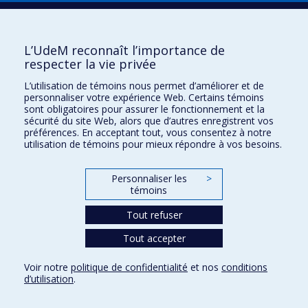
Plan du site
|
Accessibilité
Signaler une erreur
L’UdeM reconnaît l’importance de
respecter la vie privée
Boîte à outils
L’utilisation de témoins nous permet d’améliorer et de
personnaliser votre expérience Web. Certains témoins
Téléchargez les logos de l'ESPUM
sont obligatoires pour assurer le fonctionnement et la
sécurité du site Web, alors que d’autres enregistrent vos
préférences. En acceptant tout, vous consentez à notre
utilisation de témoins pour mieux répondre à vos besoins.
Personnaliser les
>
témoins
Tout refuser
Tout accepter
Confidentialité
Conditions d’utilisation
Voir notre
politique de confidentialité
et nos
conditions
Paramètres des témoins
d’utilisation
.
Université de
Montréal