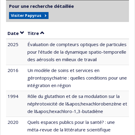
Pour une recherche détaillée
Visiter Papyrus
Trier par date en ordre croissant
Trier par titre en ordre croissant
Date
Titre
2025
Évaluation de compteurs optiques de particules
pour l’étude de la dynamique spatio-temporelle
des aérosols en milieux de travail
2016
Un modèle de soins et services en
gérontopsychiatrie : quelles conditions pour une
intégration en région
1994
Rôle du glutathion et de sa modulation sur la
néphrotoxicité de l&apos;hexachlorobenzène et
de l&apos;hexachloro-1,3-butadiène
2020
Quels espaces publics pour la santé? : une
méta-revue de la littérature scientifique