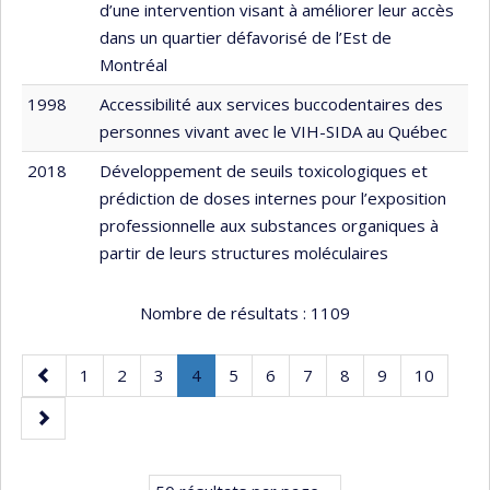
d’une intervention visant à améliorer leur accès
dans un quartier défavorisé de l’Est de
Montréal
1998
Accessibilité aux services buccodentaires des
personnes vivant avec le VIH-SIDA au Québec
2018
Développement de seuils toxicologiques et
prédiction de doses internes pour l’exposition
professionnelle aux substances organiques à
partir de leurs structures moléculaires
Nombre de résultats :
1109
Page
Page
Page
Page
Page
.
Page
Page
Page
Page
Page
Page
1
2
3
4
5
6
7
8
9
10
précédente
Page
Page
courante.
suivante