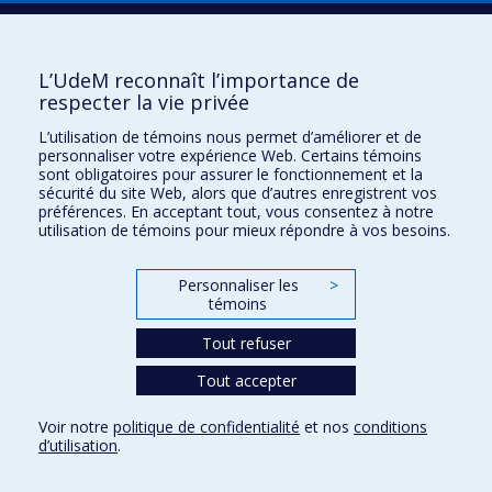
Plan du site
|
Accessibilité
Signaler une erreur
L’UdeM reconnaît l’importance de
respecter la vie privée
Boîte à outils
L’utilisation de témoins nous permet d’améliorer et de
personnaliser votre expérience Web. Certains témoins
Téléchargez les logos de l'ESPUM
sont obligatoires pour assurer le fonctionnement et la
sécurité du site Web, alors que d’autres enregistrent vos
préférences. En acceptant tout, vous consentez à notre
utilisation de témoins pour mieux répondre à vos besoins.
Personnaliser les
>
témoins
Tout refuser
Tout accepter
Confidentialité
Conditions d’utilisation
Voir notre
politique de confidentialité
et nos
conditions
Paramètres des témoins
d’utilisation
.
Université de
Montréal