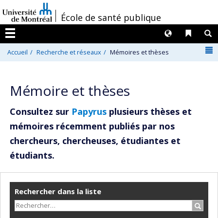
Passer
/
École de santé publique
au
contenu
Langues
Liens 
R
Menu
N
Accueil
Recherche et réseaux
Mémoires et thèses
Mémoire et thèses
Consultez sur
Papyrus
plusieurs thèses et
mémoires récemment publiés par nos
chercheurs, chercheuses, étudiantes et
étudiants.
Rechercher dans la liste
Recher