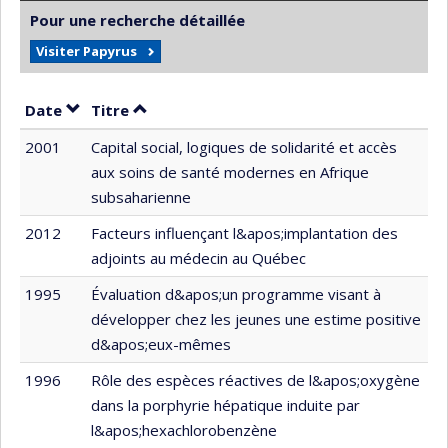
Pour une recherche détaillée
Visiter Papyrus
Trier par date en ordre croissant
Trier par titre en ordre croissant
Date
Titre
2001
Capital social, logiques de solidarité et accès
aux soins de santé modernes en Afrique
subsaharienne
2012
Facteurs influençant l&apos;implantation des
adjoints au médecin au Québec
1995
Évaluation d&apos;un programme visant à
développer chez les jeunes une estime positive
d&apos;eux-mêmes
1996
Rôle des espèces réactives de l&apos;oxygène
dans la porphyrie hépatique induite par
l&apos;hexachlorobenzène