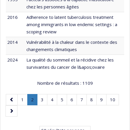
chez les personnes âgées
2016
Adherence to latent tuberculosis treatment
among immigrants in low endemic settings : a
scoping review
2014
Vulnérabilité à la chaleur dans le contexte des
changements climatiques
2024
La qualité du sommeil et la récidive chez les
survivantes du cancer de l&apos;ovaire
Nombre de résultats :
1109
Page
Page
Page
.
Page
Page
Page
Page
Page
Page
Page
Page
1
2
3
4
5
6
7
8
9
10
précédente
Page
Page
courante.
suivante