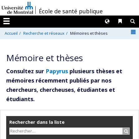
Passer
/
École de santé publique
au
contenu
Langues
Liens 
R
Menu
N
Accueil
Recherche et réseaux
Mémoires et thèses
Mémoire et thèses
Consultez sur
Papyrus
plusieurs thèses et
mémoires récemment publiés par nos
chercheurs, chercheuses, étudiantes et
étudiants.
Rechercher dans la liste
Recher