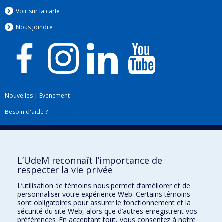
Voir sur la carte
Nous jo
i
ndre
Nouvelles
|
Événement
Besoin d'aide ?
Plan du site
|
Accessibilité
Signaler une erreur
L’UdeM reconnaît l’importance de
respecter la vie privée
Boîte à outils
L’utilisation de témoins nous permet d’améliorer et de
personnaliser votre expérience Web. Certains témoins
Téléchargez les logos de l'ESPUM
sont obligatoires pour assurer le fonctionnement et la
sécurité du site Web, alors que d’autres enregistrent vos
préférences. En acceptant tout, vous consentez à notre