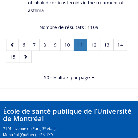
of inhaled corticosteroids in the treatment of
asthma
Nombre de résultats :
1109
Page
Page
Page
Page
Page
Page
Page
.
Page
Page
Page
6
7
8
9
10
11
12
13
14
précédente
Page
Page
Page
15
courante.
suivante
50 résultats par page
École de santé publique de l’Université
de Montréal
e
7101, avenue du Parc, 3
étage
Montréal (Québec) H3N 1X9