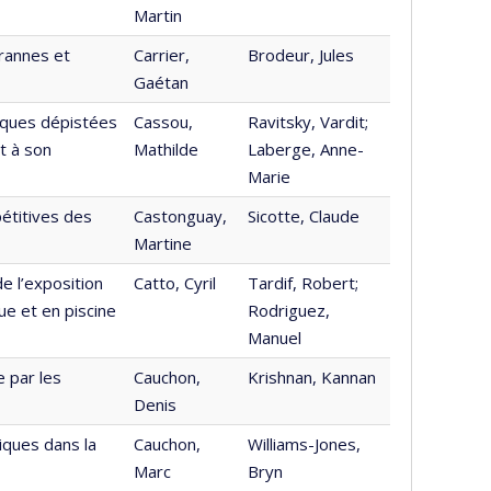
Martin
rannes et
Carrier,
Brodeur, Jules
Gaétan
iques dépistées
Cassou,
Ravitsky, Vardit;
t à son
Mathilde
Laberge, Anne-
Marie
pétitives des
Castonguay,
Sicotte, Claude
Martine
de l’exposition
Catto, Cyril
Tardif, Robert;
ue et en piscine
Rodriguez,
Manuel
 par les
Cauchon,
Krishnan, Kannan
Denis
hiques dans la
Cauchon,
Williams-Jones,
Marc
Bryn