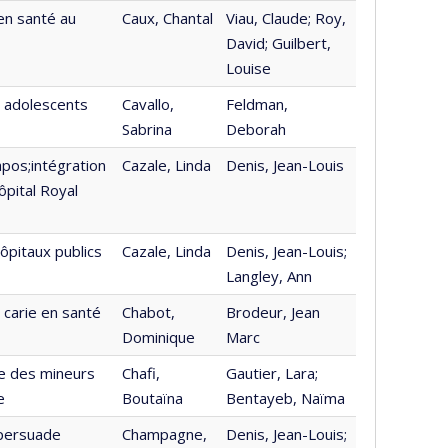
 en santé au
Caux, Chantal
Viau, Claude; Roy,
David; Guilbert,
Louise
nd adolescents
Cavallo,
Feldman,
Sabrina
Deborah
apos;intégration
Cazale, Linda
Denis, Jean-Louis
ôpital Royal
ôpitaux publics
Cazale, Linda
Denis, Jean-Louis;
Langley, Ann
carie en santé
Chabot,
Brodeur, Jean
Dominique
Marc
re des mineurs
Chafi,
Gautier, Lara;
e
Boutaïna
Bentayeb, Naïma
 persuade
Champagne,
Denis, Jean-Louis;