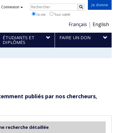
Rechercher
Je donne
Connexion
Rechercher
Ce site
Tout UdeM
Choix
Français
English
de
ÉTUDIANTS ET
FAIRE UN DON
la
DIPLÔMÉS
langue
cemment publiés par nos chercheurs,
ne recherche détaillée