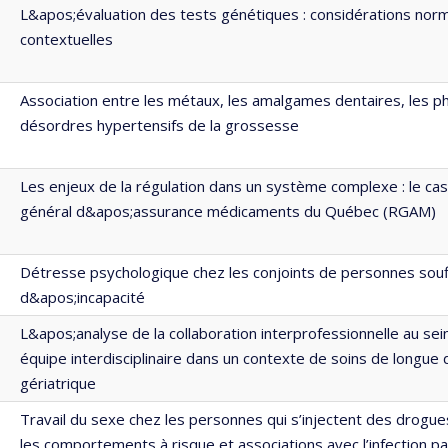
L&apos;évaluation des tests génétiques : considérations norm
contextuelles
Association entre les métaux, les amalgames dentaires, les ph
désordres hypertensifs de la grossesse
Les enjeux de la régulation dans un système complexe : le ca
général d&apos;assurance médicaments du Québec (RGAM)
Détresse psychologique chez les conjoints de personnes souf
d&apos;incapacité
L&apos;analyse de la collaboration interprofessionnelle au se
équipe interdisciplinaire dans un contexte de soins de longue
gériatrique
Travail du sexe chez les personnes qui s’injectent des drogues
les comportements à risque et associations avec l’infection pa