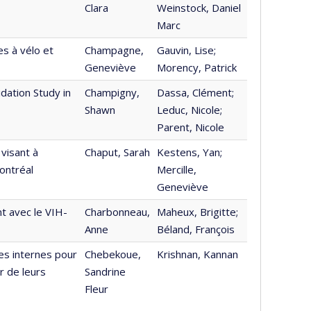
Clara
Weinstock, Daniel
Marc
s à vélo et
Champagne,
Gauvin, Lise;
Geneviève
Morency, Patrick
idation Study in
Champigny,
Dassa, Clément;
Shawn
Leduc, Nicole;
Parent, Nicole
 visant à
Chaput, Sarah
Kestens, Yan;
ontréal
Mercille,
Geneviève
t avec le VIH-
Charbonneau,
Maheux, Brigitte;
Anne
Béland, François
es internes pour
Chebekoue,
Krishnan, Kannan
r de leurs
Sandrine
Fleur