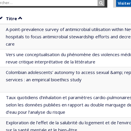
Rechercher…
Visite
Trier par date en ordre croissant
Trier par titre en ordre croissant
Titre
A point-prevalence survey of antimicrobial utilisation within 
hospitals to focus antimicrobial stewardship efforts and decr
care
Vers une conceptualisation du phénomène des violences médic
revue critique interprétative de la littérature
Colombian adolescents’ autonomy to access sexual &amp; rep
services : an empirical bioethics study
Taux quotidiens d’inhalation et paramètres cardio-pulmonaires
selon les données publiées en rapport au double marquage d
d’eau pour l’analyse du risque
Exploration de l’effet de la salubrité du logement et de l’envi
sur la santé mentale et le bien-être