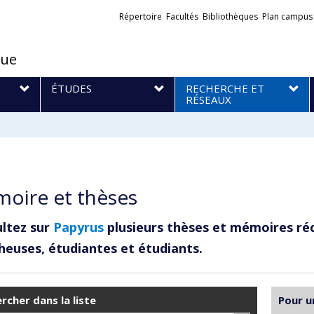
Liens
Répertoire
Facultés
Bibliothèques
Plan campus
externes
que
S
ÉTUDES
RECHERCHE ET
RÉSEAUX
oire et thèses
ltez sur
Papyrus
plusieurs thèses et mémoires ré
heuses, étudiantes et étudiants.
rcher dans la liste
Pour u