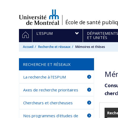
Passer
au
contenu
/
École de santé publi
Navigation
ACCUEIL
L'ESPUM
DÉPARTEMENT
principale
ET UNITÉS
Accueil
Recherche et réseaux
Mémoires et thèses
RECHERCHE ET RÉSEAUX
Mém
La recherche à l'ESPUM
Consu
Axes de recherche prioritaires
cherc
Chercheurs et chercheuses
Reche
Nos programmes d'études de