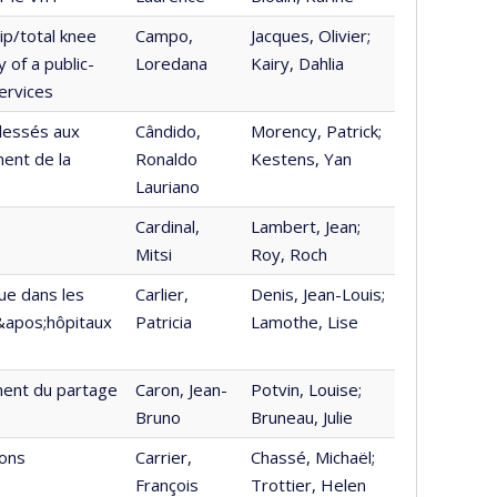
ip/total knee
Campo,
Jacques, Olivier;
 of a public-
Loredana
Kairy, Dahlia
services
blessés aux
Cândido,
Morency, Patrick;
ment de la
Ronaldo
Kestens, Yan
Lauriano
Cardinal,
Lambert, Jean;
Mitsi
Roy, Roch
ue dans les
Carlier,
Denis, Jean-Louis;
d&apos;hôpitaux
Patricia
Lamothe, Lise
ment du partage
Caron, Jean-
Potvin, Louise;
Bruno
Bruneau, Julie
ions
Carrier,
Chassé, Michaël;
François
Trottier, Helen