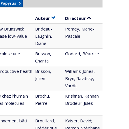
r Papyrus
Trier par auteur en ordre croissant
par contributeur e
Auteur
Directeur
New Brunswick
Brideau-
Pomey, Marie-
ease low-value
Laughlin,
Pascale
Diane
ales : une
Brisson,
Godard, Béatrice
Chantal
roductive health
Brisson,
Williams-Jones,
Julien
Bryn; Ravitsky,
Vardit
 chez l’humain
Brochu,
Krishnan, Kannan;
es molécules
Pierre
Brodeur, Jules
ronnement bâti
Brouillard,
Kaiser, David;
Frédérique
Perron, Stéphane