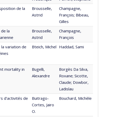
position de la
Brousselle,
Champagne,
Astrid
François; Bibeau,
Gilles
 de la
Brousselle,
Champagne,
harienne
Astrid
François
la variation de
Bteich, Michel
Haddad, Sami
éines
nt mortality in
Bugelli,
Borgès Da Silva,
Alexandre
Roxane; Sicotte,
Claude; Dowbor,
Ladislau
s d’activités de
Buitrago-
Bouchard, Michèle
Cortes, Jairo
O.