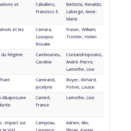
atives et
Caballero,
Battista, Renaldo;
Francisco E.
Laberge, Anne-
Marie
énols et les
Camara,
Fraser, William;
Louopou
Trottier, Helen
Rosalie
s du Régime
Cambourieu,
Contandriopoulos,
Caroline
André-Pierre;
Lamothe, Lise
frant
Camirand,
Boyer, Richard;
Jocelyne
Potvin, Louise
in d&apos;une
Camiré,
Lamothe, Lise
 durée
France
 : impact sur
Campeau,
Adrien, Alix;
r le VIH
Laurence
Blouin, Karine