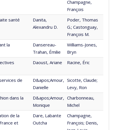
Champagne,
François
aite santé
Danita,
Poder, Thomas
Alexandru D.
G.; Castonguay,
François M.
nt la
Dansereau-
Williams-Jones,
Trahan, Émilie
Bryn
ectives
Daoust, Ariane
Racine, Éric
 services de
D&apos;Amour,
Sicotte, Claude;
Danielle
Levy, Ron
hion dans la
D&apos;Amour,
Charbonneau,
Monique
Michel
tion de la
Dare, Labante
Champagne,
 France et
Outcha
François; Denis,
Jean-Louis