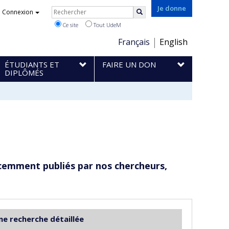
Rechercher
Je donne
Connexion
Rechercher
Ce site
Tout UdeM
Choix
Français
English
de
ÉTUDIANTS ET
FAIRE UN DON
la
DIPLÔMÉS
langue
cemment publiés par nos chercheurs,
ne recherche détaillée