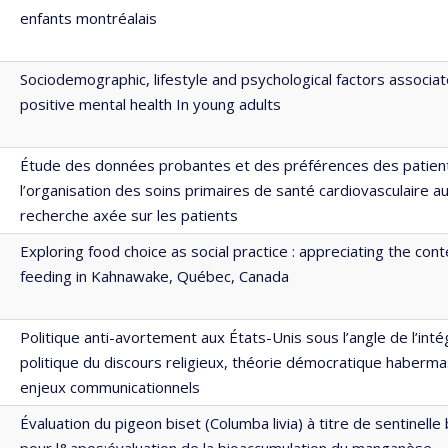
enfants montréalais
Sociodemographic, lifestyle and psychological factors associa
positive mental health In young adults
Étude des données probantes et des préférences des patien
l’organisation des soins primaires de santé cardiovasculaire a
recherche axée sur les patients
Exploring food choice as social practice : appreciating the cont
feeding in Kahnawake, Québec, Canada
Politique anti-avortement aux États-Unis sous l’angle de l’inté
politique du discours religieux, théorie démocratique haberm
enjeux communicationnels
Évaluation du pigeon biset (Columba livia) à titre de sentinelle
pour l&apos;évaluation de la bioaccumulation du manganèse