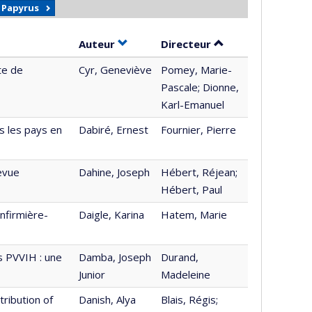
r Papyrus
Trier par auteur en ordre croissant
par contributeur e
Auteur
Directeur
te de
Cyr, Geneviève
Pomey, Marie-
Pascale; Dionne,
Karl-Emanuel
s les pays en
Dabiré, Ernest
Fournier, Pierre
revue
Dahine, Joseph
Hébert, Réjean;
Hébert, Paul
infirmière-
Daigle, Karina
Hatem, Marie
s PVVIH : une
Damba, Joseph
Durand,
Junior
Madeleine
tribution of
Danish, Alya
Blais, Régis;