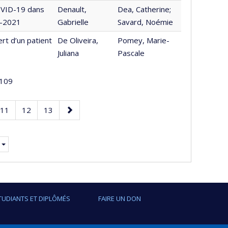
OVID-19 dans
Denault,
Dea, Catherine;
0-2021
Gabrielle
Savard, Noémie
ert d’un patient
De Oliveira,
Pomey, Marie-
Juliana
Pascale
109
Page
Page
Page
Page
11
12
13
suivante
TUDIANTS ET DIPLÔMÉS
FAIRE UN DON