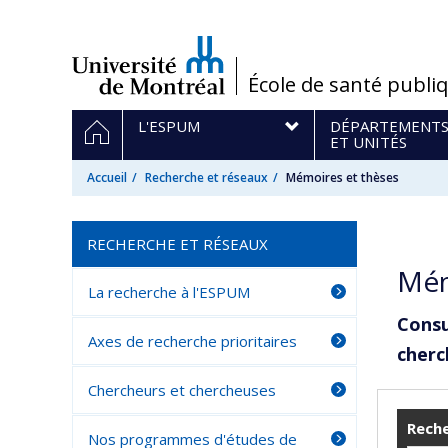
Passer
au
contenu
/
École de santé publi
Navigation
ACCUEIL
L'ESPUM
DÉPARTEMENT
principale
ET UNITÉS
Accueil
Recherche et réseaux
Mémoires et thèses
RECHERCHE ET RÉSEAUX
Mém
La recherche à l'ESPUM
Consu
Axes de recherche prioritaires
cherc
Chercheurs et chercheuses
Reche
Nos programmes d'études de