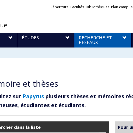
Liens
Répertoire
Facultés
Bibliothèques
Plan campus
externes
que
S
ÉTUDES
RECHERCHE ET
RÉSEAUX
oire et thèses
ltez sur
Papyrus
plusieurs thèses et mémoires ré
heuses, étudiantes et étudiants.
rcher dans la liste
Pour u