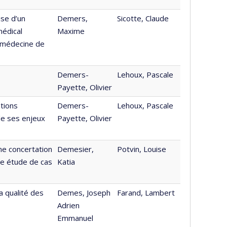
ise d’un
Demers,
Sicotte, Claude
médical
Maxime
e médecine de
Demers-
Lehoux, Pascale
Payette, Olivier
tions
Demers-
Lehoux, Pascale
de ses enjeux
Payette, Olivier
ne concertation
Demesier,
Potvin, Louise
ne étude de cas
Katia
la qualité des
Demes, Joseph
Farand, Lambert
Adrien
Emmanuel