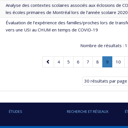
Analyse des contextes scolaires associés aux éclosions de C
les écoles primaires de Montréal lors de l’année scolaire 202
Évaluation de l’expérience des familles/proches lors de transf
vers une USI au CHUM en temps de COVID-19
Nombre de résultats :
1
Page
Page
Page
Page
Page
Page
Page
.
Page
4
5
6
7
8
9
10
précédente
Page
courante.
30 résultats par page
ÉTUDES
RECHERCHE ET RÉSEAUX
É