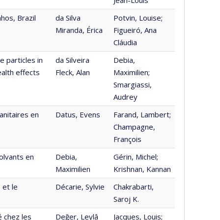
hos, Brazil
da Silva
Potvin, Louise;
Miranda, Érica
Figueiró, Ana
Cláudia
 particles in
da Silveira
Debia,
ealth effects
Fleck, Alan
Maximilien;
Smargiassi,
Audrey
anitaires en
Datus, Evens
Farand, Lambert;
Champagne,
François
olvants en
Debia,
Gérin, Michel;
Maximilien
Krishnan, Kannan
 et le
Décarie, Sylvie
Chakrabarti,
Saroj K.
 chez les
Değer, Leylâ
Jacques, Louis;