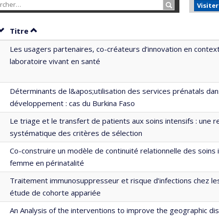
Rechercher…
Visite
Trier par date en ordre croissant
Trier par titre en ordre croissant
Titre
Les usagers partenaires, co-créateurs d’innovation en contex
laboratoire vivant en santé
Déterminants de l&apos;utilisation des services prénatals dan
développement : cas du Burkina Faso
Le triage et le transfert de patients aux soins intensifs : une 
systématique des critères de sélection
Co-construire un modèle de continuité relationnelle des soins 
femme en périnatalité
Traitement immunosuppresseur et risque d’infections chez le
étude de cohorte appariée
An Analysis of the interventions to improve the geographic dis