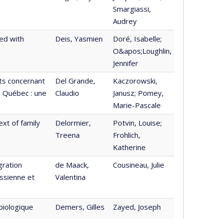
Smargiassi,
Audrey
ted with
Deis, Yasmien
Doré, Isabelle;
O&apos;Loughlin,
Jennifer
ts concernant
Del Grande,
Kaczorowski,
u Québec : une
Claudio
Janusz; Pomey,
Marie-Pascale
ext of family
Delormier,
Potvin, Louise;
Treena
Frohlich,
Katherine
gration
de Maack,
Cousineau, Julie
assienne et
Valentina
 biologique
Demers, Gilles
Zayed, Joseph