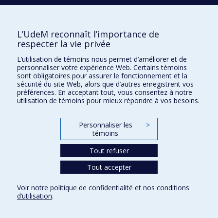
Plan du site
|
Accessibilité
Signaler une erreur
L’UdeM reconnaît l’importance de
respecter la vie privée
Boîte à outils
L’utilisation de témoins nous permet d’améliorer et de
personnaliser votre expérience Web. Certains témoins
Téléchargez les logos de l'ESPUM
sont obligatoires pour assurer le fonctionnement et la
sécurité du site Web, alors que d’autres enregistrent vos
préférences. En acceptant tout, vous consentez à notre
utilisation de témoins pour mieux répondre à vos besoins.
Personnaliser les
>
témoins
Tout refuser
Tout accepter
Confidentialité
Conditions d’utilisation
Voir notre
politique de confidentialité
et nos
conditions
Paramètres des témoins
d’utilisation
.
Université de
Montréal