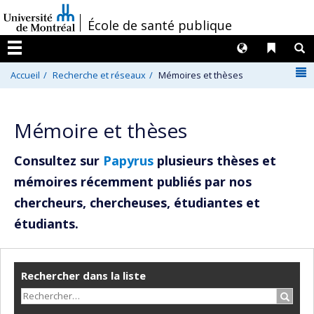
Passer
/
École de santé publique
au
contenu
Langues
Liens 
R
Menu
N
Accueil
Recherche et réseaux
Mémoires et thèses
Mémoire et thèses
Consultez sur
Papyrus
plusieurs thèses et
mémoires récemment publiés par nos
chercheurs, chercheuses, étudiantes et
étudiants.
Rechercher dans la liste
Recher