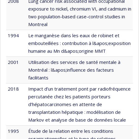
2008
Lung cancer risk associated with occupational
exposure to nickel, chromium VI, and cadmium in
two population-based case-control studies in
Montreal
1994
Le manganèse dans les eaux de robinet et
embouteillées : contribution à l&apos;exposition
humaine au Mn d&apos;origine MMT
2001
Utilisation des services de santé mentale à
Montréal : l&apos;influence des facteurs
facilitants
2018
Impact d’un traitement pont par radiofréquence
percutanée chez les patients porteurs
d’hépatocarcinomes en attente de
transplantation hépatique : modélisation de
Markov et analyse de base de données locale
1995
Étude de la relation entre les conditions
organisationnelles et le type de relations