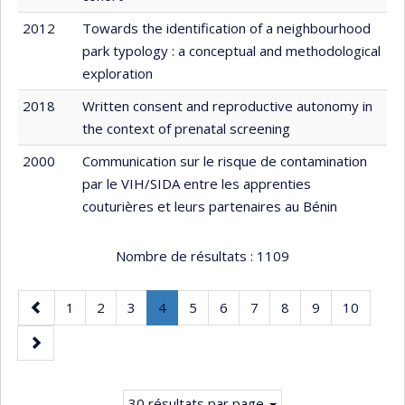
2012
Towards the identification of a neighbourhood
park typology : a conceptual and methodological
exploration
2018
Written consent and reproductive autonomy in
the context of prenatal screening
2000
Communication sur le risque de contamination
par le VIH/SIDA entre les apprenties
couturières et leurs partenaires au Bénin
Nombre de résultats :
1109
Page
Page
Page
Page
Page
.
Page
Page
Page
Page
Page
Page
1
2
3
4
5
6
7
8
9
10
précédente
Page
Page
courante.
suivante
30 résultats par page