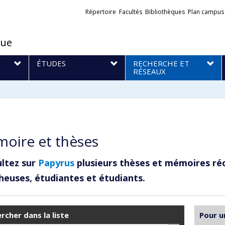
Liens
Répertoire
Facultés
Bibliothèques
Plan campus
externes
que
S
ÉTUDES
RECHERCHE ET
RÉSEAUX
oire et thèses
ltez sur
Papyrus
plusieurs thèses et mémoires ré
heuses, étudiantes et étudiants.
rcher dans la liste
Pour u