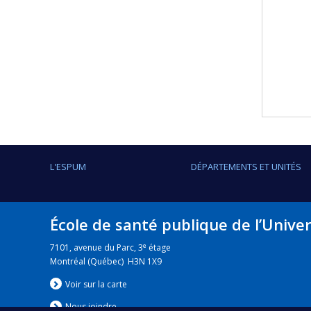
L'ESPUM
DÉPARTEMENTS ET UNITÉS
École de santé publique de l’Unive
e
7101, avenue du Parc, 3
étage
Montréal (Québec) H3N 1X9
Voir sur la carte
Nous jo
i
ndre