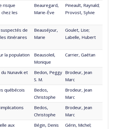
e risque
Beauregard,
Pineault, Raynald;
 chez les
Marie-Ève
Provost, Sylvie
s suspectés de
Beauséjour,
Goulet, Lise;
les itinéraires
Marie
Labelle, Hubert
r la population
Beausoleil,
Carrier, Gaétan
Monique
 du Nunavik et
Bedon, Peggy
Brodeur, Jean
S. M.
Marc
s québécois
Bedos,
Brodeur, Jean
Christophe
Marc
 implications
Bedos,
Brodeur, Jean
Christophe
Marc
elle aux
Bégin, Denis
Gérin, Michel;