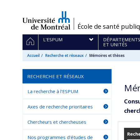
Passer
au
contenu
/
École de santé publi
Navigation
ACCUEIL
L'ESPUM
DÉPARTEMENT
principale
ET UNITÉS
Accueil
Recherche et réseaux
Mémoires et thèses
RECHERCHE ET RÉSEAUX
Mém
La recherche à l'ESPUM
Consu
Axes de recherche prioritaires
cherc
Chercheurs et chercheuses
Reche
Nos programmes d'études de