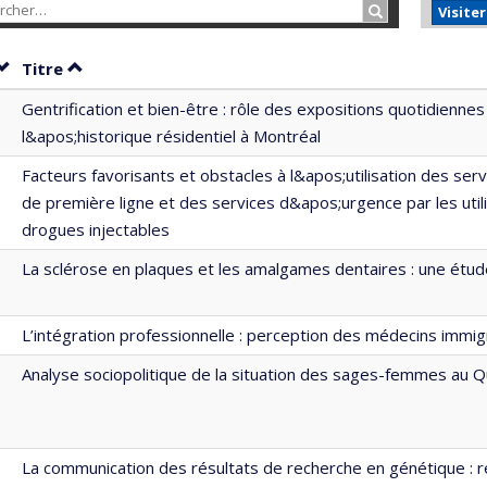
Rechercher…
Visite
Trier par date en ordre croissant
Trier par titre en ordre croissant
Titre
Gentrification et bien-être : rôle des expositions quotidiennes
l&apos;historique résidentiel à Montréal
Facteurs favorisants et obstacles à l&apos;utilisation des ser
de première ligne et des services d&apos;urgence par les util
drogues injectables
La sclérose en plaques et les amalgames dentaires : une étu
L’intégration professionnelle : perception des médecins immig
Analyse sociopolitique de la situation des sages-femmes au 
La communication des résultats de recherche en génétique : ré