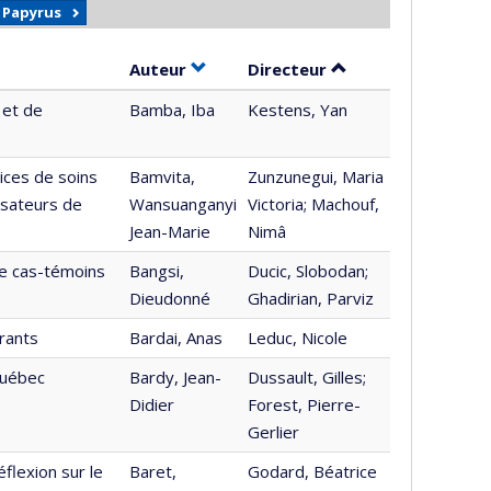
r Papyrus
Trier par auteur en ordre croissant
par contributeur e
Auteur
Directeur
 et de
Bamba, Iba
Kestens, Yan
vices de soins
Bamvita,
Zunzunegui, Maria
isateurs de
Wansuanganyi
Victoria; Machouf,
Jean-Marie
Nimâ
de cas-témoins
Bangsi,
Ducic, Slobodan;
Dieudonné
Ghadirian, Parviz
rants
Bardai, Anas
Leduc, Nicole
Québec
Bardy, Jean-
Dussault, Gilles;
Didier
Forest, Pierre-
Gerlier
flexion sur le
Baret,
Godard, Béatrice