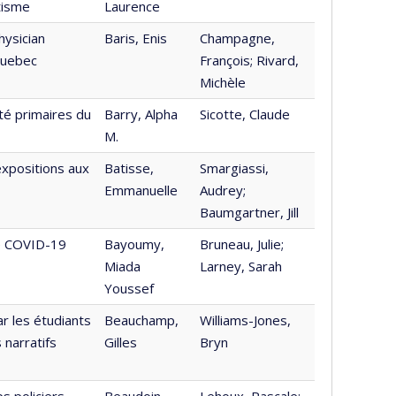
tisme
Laurence
hysician
Baris, Enis
Champagne,
 Quebec
François; Rivard,
Michèle
té primaires du
Barry, Alpha
Sicotte, Claude
M.
expositions aux
Batisse,
Smargiassi,
Emmanuelle
Audrey;
Baumgartner, Jill
he COVID-19
Bayoumy,
Bruneau, Julie;
Miada
Larney, Sarah
Youssef
r les étudiants
Beauchamp,
Williams-Jones,
 narratifs
Gilles
Bryn
s policiers
Beaudoin,
Lehoux, Pascale;