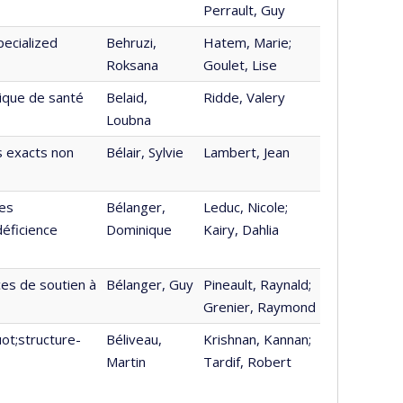
Perrault, Guy
pecialized
Behruzi,
Hatem, Marie;
Roksana
Goulet, Lise
tique de santé
Belaid,
Ridde, Valery
Loubna
s exacts non
Bélair, Sylvie
Lambert, Jean
des
Bélanger,
Leduc, Nicole;
déficience
Dominique
Kairy, Dahlia
ces de soutien à
Bélanger, Guy
Pineault, Raynald;
Grenier, Raymond
t;structure-
Béliveau,
Krishnan, Kannan;
Martin
Tardif, Robert