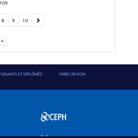
109
e
Page
Page
Page
Page
8
9
10
suivante
TUDIANTS ET DIPLÔMÉS
FAIRE UN DON