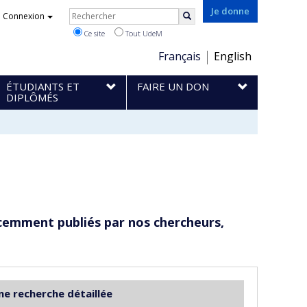
Rechercher
Je donne
Connexion
Rechercher
Ce site
Tout UdeM
Choix
Français
English
de
ÉTUDIANTS ET
FAIRE UN DON
la
DIPLÔMÉS
langue
cemment publiés par nos chercheurs,
ne recherche détaillée