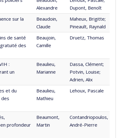
Alexandre
Dupont, Benoît
uence sur la
Beaudoin,
Maheux, Brigitte;
Claude
Pineault, Raynald
ins de santé
Beaujoin,
Druetz, Thomas
 gratuité des
Camille
VIH :
Beaulieu,
Dassa, Clément;
rant un
Marianne
Potvin, Louise;
Adrien, Alix
es et du
Beaulieu,
Lehoux, Pascale
é des
Mathieu
és,
Beaumont,
Contandriopoulos,
s en profondeur
Martin
André-Pierre