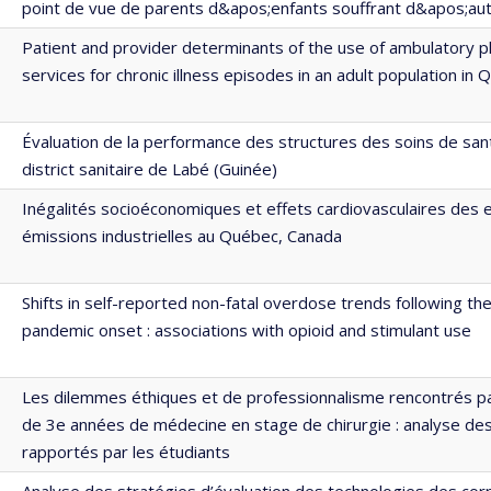
point de vue de parents d&apos;enfants souffrant d&apos;au
Patient and provider determinants of the use of ambulatory p
services for chronic illness episodes in an adult population in
Évaluation de la performance des structures des soins de san
district sanitaire de Labé (Guinée)
Inégalités socioéconomiques et effets cardiovasculaires des 
émissions industrielles au Québec, Canada
Shifts in self-reported non-fatal overdose trends following t
pandemic onset : associations with opioid and stimulant use
Les dilemmes éthiques et de professionnalisme rencontrés pa
de 3e années de médecine en stage de chirurgie : analyse des
rapportés par les étudiants
Analyse des stratégies d’évaluation des technologies des corp