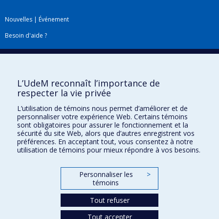
Nouvelles
|
Événement
Besoin d'aide ?
Plan du site
|
Accessibilité
Signaler une erreur
L’UdeM reconnaît l’importance de
respecter la vie privée
Boîte à outils
L’utilisation de témoins nous permet d’améliorer et de
personnaliser votre expérience Web. Certains témoins
Téléchargez les logos de l'ESPUM
sont obligatoires pour assurer le fonctionnement et la
sécurité du site Web, alors que d’autres enregistrent vos
préférences. En acceptant tout, vous consentez à notre
utilisation de témoins pour mieux répondre à vos besoins.
Personnaliser les
>
témoins
Tout refuser
Tout accepter