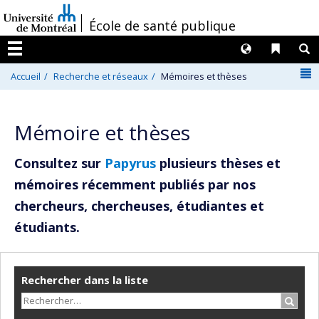
Passer
/
École de santé publique
au
contenu
Langues
Liens 
R
Menu
N
Accueil
Recherche et réseaux
Mémoires et thèses
Mémoire et thèses
Consultez sur
Papyrus
plusieurs thèses et
mémoires récemment publiés par nos
chercheurs, chercheuses, étudiantes et
étudiants.
Rechercher dans la liste
Recher