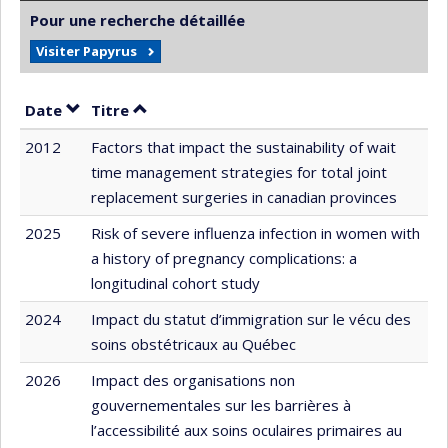
Pour une recherche détaillée
Visiter Papyrus
Trier par date en ordre croissant
Trier par titre en ordre croissant
Date
Titre
2012
Factors that impact the sustainability of wait
time management strategies for total joint
replacement surgeries in canadian provinces
2025
Risk of severe influenza infection in women with
a history of pregnancy complications: a
longitudinal cohort study
2024
Impact du statut d’immigration sur le vécu des
soins obstétricaux au Québec
2026
Impact des organisations non
gouvernementales sur les barrières à
l’accessibilité aux soins oculaires primaires au