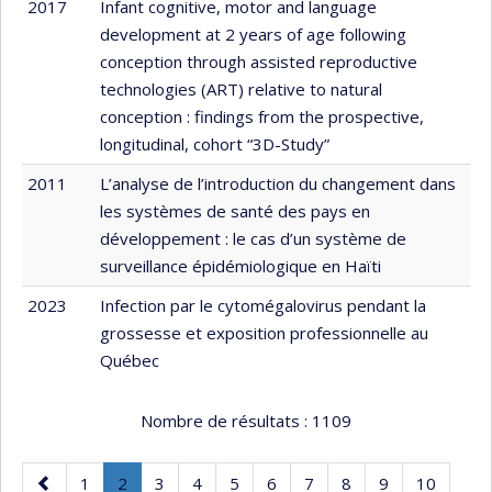
2017
Infant cognitive, motor and language
development at 2 years of age following
conception through assisted reproductive
technologies (ART) relative to natural
conception : findings from the prospective,
longitudinal, cohort “3D-Study”
2011
L’analyse de l’introduction du changement dans
les systèmes de santé des pays en
développement : le cas d’un système de
surveillance épidémiologique en Haïti
2023
Infection par le cytomégalovirus pendant la
grossesse et exposition professionnelle au
Québec
Nombre de résultats :
1109
Page
Page
Page
.
Page
Page
Page
Page
Page
Page
Page
Page
1
2
3
4
5
6
7
8
9
10