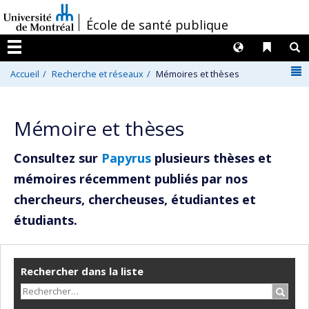
Passer
/
École de santé publique
au
contenu
Langues
Liens 
R
Menu
N
Accueil
Recherche et réseaux
Mémoires et thèses
Mémoire et thèses
Consultez sur
Papyrus
plusieurs thèses et
mémoires récemment publiés par nos
chercheurs, chercheuses, étudiantes et
étudiants.
Rechercher dans la liste
Recher