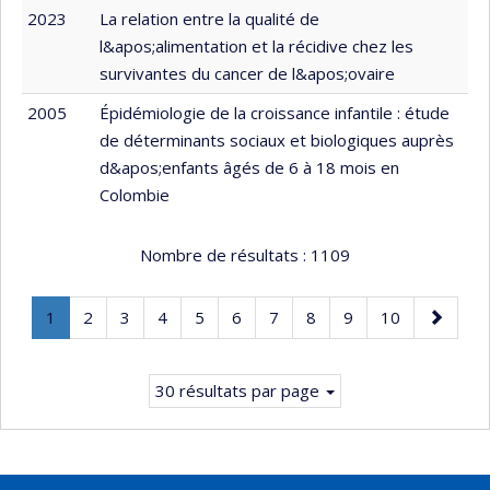
2023
La relation entre la qualité de
l&apos;alimentation et la récidive chez les
survivantes du cancer de l&apos;ovaire
2005
Épidémiologie de la croissance infantile : étude
de déterminants sociaux et biologiques auprès
d&apos;enfants âgés de 6 à 18 mois en
Colombie
Nombre de résultats :
1109
Page
.
Page
Page
Page
Page
Page
Page
Page
Page
Page
Page
1
2
3
4
5
6
7
8
9
10
Page
suivante
courante.
30 résultats par page