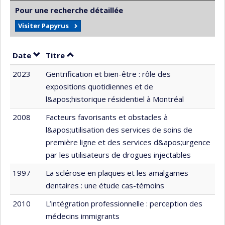
Pour une recherche détaillée
Visiter Papyrus
Trier par date en ordre croissant
Trier par titre en ordre croissant
Date
Titre
2023
Gentrification et bien-être : rôle des
expositions quotidiennes et de
l&apos;historique résidentiel à Montréal
2008
Facteurs favorisants et obstacles à
l&apos;utilisation des services de soins de
première ligne et des services d&apos;urgence
par les utilisateurs de drogues injectables
1997
La sclérose en plaques et les amalgames
dentaires : une étude cas-témoins
2010
L’intégration professionnelle : perception des
médecins immigrants