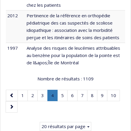
chez les patients
2012
Pertinence de la référence en orthopédie
pédiatrique des cas suspectés de scoliose
idiopathique : association avec la morbidité
perçue et les itinéraires de soins des patients
1997
Analyse des risques de leucémies attribuables
au benzène pour la population de la pointe est
de l&apos;Île de Montréal
Nombre de résultats :
1109
Page
Page
Page
Page
Page
.
Page
Page
Page
Page
Page
Page
1
2
3
4
5
6
7
8
9
10
précédente
Page
Page
courante.
suivante
20 résultats par page