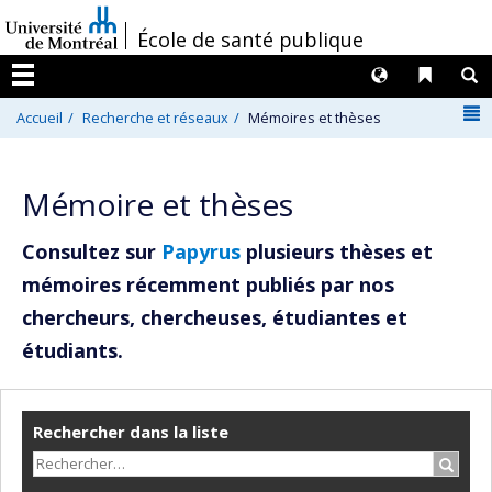
Passer
/
École de santé publique
au
contenu
Langues
Liens 
R
Menu
N
Accueil
Recherche et réseaux
Mémoires et thèses
Mémoire et thèses
Consultez sur
Papyrus
plusieurs thèses et
mémoires récemment publiés par nos
chercheurs, chercheuses, étudiantes et
étudiants.
Rechercher dans la liste
Recher