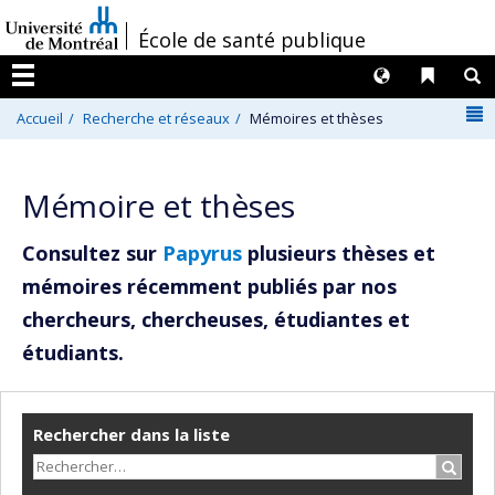
Passer
/
École de santé publique
au
contenu
Langues
Liens 
R
Menu
N
Accueil
Recherche et réseaux
Mémoires et thèses
Mémoire et thèses
Consultez sur
Papyrus
plusieurs thèses et
mémoires récemment publiés par nos
chercheurs, chercheuses, étudiantes et
étudiants.
Rechercher dans la liste
Recher