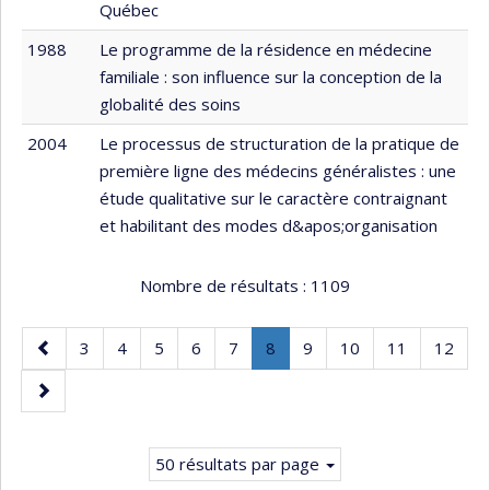
Québec
1988
Le programme de la résidence en médecine
familiale : son influence sur la conception de la
globalité des soins
2004
Le processus de structuration de la pratique de
première ligne des médecins généralistes : une
étude qualitative sur le caractère contraignant
et habilitant des modes d&apos;organisation
Nombre de résultats :
1109
Page
Page
Page
Page
Page
Page
Page
.
Page
Page
Page
Page
3
4
5
6
7
8
9
10
11
12
précédente
Page
Page
courante.
suivante
50 résultats par page