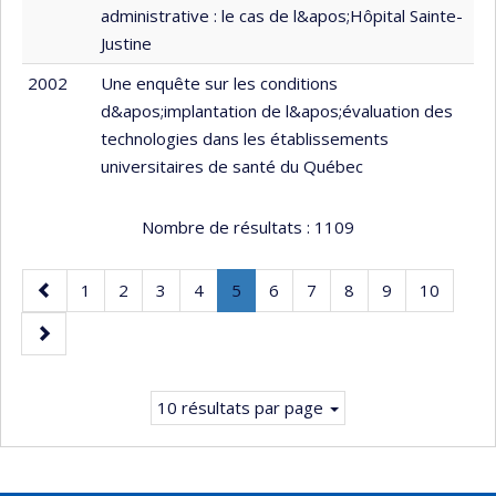
administrative : le cas de l&apos;Hôpital Sainte-
Justine
2002
Une enquête sur les conditions
d&apos;implantation de l&apos;évaluation des
technologies dans les établissements
universitaires de santé du Québec
Nombre de résultats :
1109
Page
Page
Page
Page
Page
Page
.
Page
Page
Page
Page
Page
1
2
3
4
5
6
7
8
9
10
précédente
Page
Page
courante.
suivante
10 résultats par page