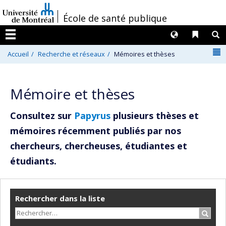
Passer
/
École de santé publique
au
contenu
Langues
Liens 
R
Menu
N
Accueil
Recherche et réseaux
Mémoires et thèses
Mémoire et thèses
Consultez sur
Papyrus
plusieurs thèses et
mémoires récemment publiés par nos
chercheurs, chercheuses, étudiantes et
étudiants.
Rechercher dans la liste
Recher