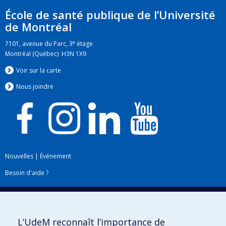
École de santé publique de l’Université
de Montréal
e
7101, avenue du Parc, 3
étage
Montréal (Québec) H3N 1X9
Voir sur la carte
Nous jo
i
ndre
Nouvelles
|
Événement
Besoin d'aide ?
Plan du site
|
Accessibilité
Signaler une erreur
L’UdeM reconnaît l’importance de