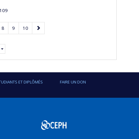
109
e
Page
Page
Page
Page
8
9
10
suivante
TUDIANTS ET DIPLÔMÉS
FAIRE UN DON