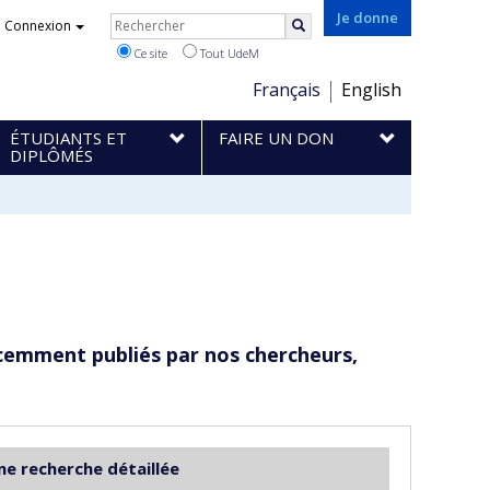
Rechercher
Je donne
Connexion
Rechercher
Ce site
Tout UdeM
Choix
Français
English
de
ÉTUDIANTS ET
FAIRE UN DON
la
DIPLÔMÉS
langue
cemment publiés par nos chercheurs,
ne recherche détaillée