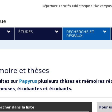
Liens
Répertoire
Facultés
Bibliothèques
Plan campus
externes
que
S
ÉTUDES
RECHERCHE ET
RÉSEAUX
oire et thèses
ltez sur
Papyrus
plusieurs thèses et mémoires ré
heuses, étudiantes et étudiants.
rcher dans la liste
Pour u