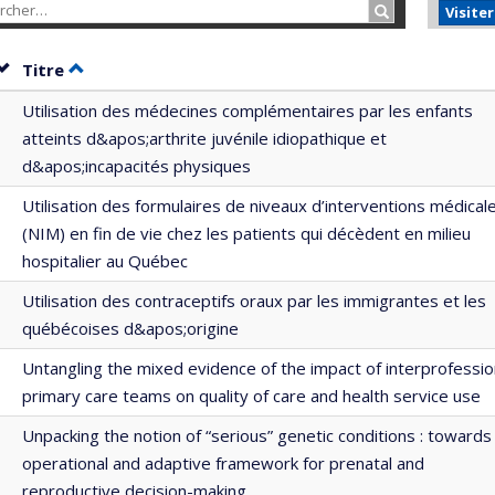
Rechercher…
Visite
Trier par date en ordre décroissant
Trier par titre en ordre décroissant
Titre
Utilisation des médecines complémentaires par les enfants
atteints d&apos;arthrite juvénile idiopathique et
d&apos;incapacités physiques
Utilisation des formulaires de niveaux d’interventions médical
(NIM) en fin de vie chez les patients qui décèdent en milieu
hospitalier au Québec
Utilisation des contraceptifs oraux par les immigrantes et les
québécoises d&apos;origine
Untangling the mixed evidence of the impact of interprofessio
primary care teams on quality of care and health service use
Unpacking the notion of “serious” genetic conditions : towards
operational and adaptive framework for prenatal and
reproductive decision-making