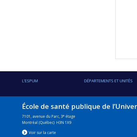
L'ESPUM
DÉPARTEMENTS ET UNITÉS
École de santé publique de l’Unive
e
7101, avenue du Parc, 3
étage
Montréal (Québec) H3N 1X9
Voir sur la carte