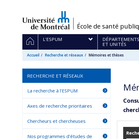
Passer
au
contenu
/
École de santé publi
Navigation
ACCUEIL
L'ESPUM
DÉPARTEMENT
principale
ET UNITÉS
Accueil
Recherche et réseaux
Mémoires et thèses
RECHERCHE ET RÉSEAUX
Mém
La recherche à l'ESPUM
Consu
Axes de recherche prioritaires
cherc
Chercheurs et chercheuses
Reche
Nos programmes d'études de