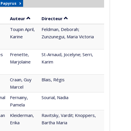
r Papyrus
Trier par auteur en ordre décroissant
par contributeur en ordre déc
Auteur
Directeur
Toupin April,
Feldman, Deborah;
Karine
Zunzunegui, Maria Victoria
es
Frenette,
St-Arnaud, Jocelyne; Serri,
Marjolaine
Karim
Craan, Guy
Blais, Régis
Marcel
nal
Fernainy,
Sourial, Nadia
Pamela
 an
Kleiderman,
Ravitsky, Vardit; Knoppers,
Erika
Bartha Maria