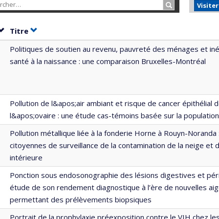
Rechercher…
Visite
Trier par date en ordre croissant
Trier par titre en ordre croissant
Titre
Politiques de soutien au revenu, pauvreté des ménages et iné
santé à la naissance : une comparaison Bruxelles-Montréal
Pollution de l&apos;air ambiant et risque de cancer épithélial 
l&apos;ovaire : une étude cas-témoins basée sur la population
Pollution métallique liée à la fonderie Horne à Rouyn-Noranda : 
citoyennes de surveillance de la contamination de la neige et 
intérieure
Ponction sous endosonographie des lésions digestives et péri
étude de son rendement diagnostique à l’ère de nouvelles aigu
permettant des prélèvements biopsiques
Portrait de la prophylaxie préexposition contre le VIH chez l