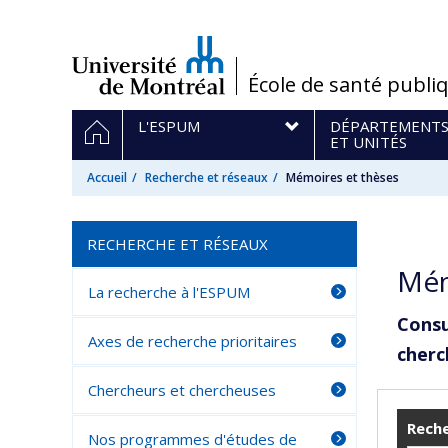
Passer
au
contenu
/
École de santé publi
Navigation
ACCUEIL
L'ESPUM
DÉPARTEMENT
principale
ET UNITÉS
Accueil
Recherche et réseaux
Mémoires et thèses
RECHERCHE ET RÉSEAUX
Mém
La recherche à l'ESPUM
Consu
Axes de recherche prioritaires
cherc
Chercheurs et chercheuses
Reche
Nos programmes d'études de