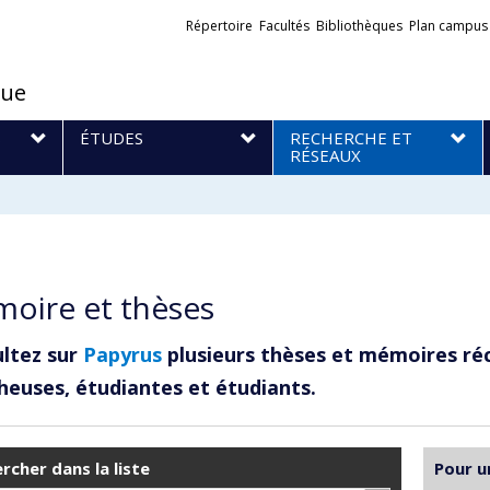
Liens
Répertoire
Facultés
Bibliothèques
Plan campus
externes
que
S
ÉTUDES
RECHERCHE ET
RÉSEAUX
oire et thèses
ltez sur
Papyrus
plusieurs thèses et mémoires ré
heuses, étudiantes et étudiants.
rcher dans la liste
Pour u