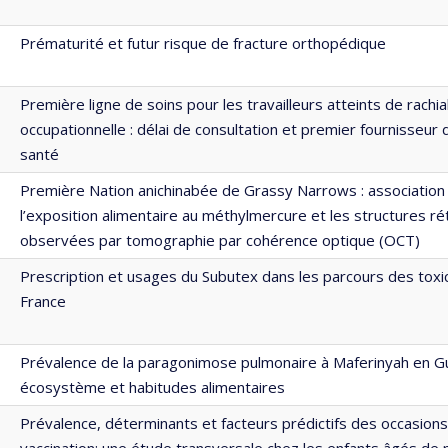
Prématurité et futur risque de fracture orthopédique
Première ligne de soins pour les travailleurs atteints de rachia
occupationnelle : délai de consultation et premier fournisseur
santé
Première Nation anichinabée de Grassy Narrows : association
l’exposition alimentaire au méthylmercure et les structures ré
observées par tomographie par cohérence optique (OCT)
Prescription et usages du Subutex dans les parcours des tox
France
Prévalence de la paragonimose pulmonaire à Maferinyah en Gu
écosystème et habitudes alimentaires
Prévalence, déterminants et facteurs prédictifs des occasio
vaccination: une étude transversale chez les enfants âgés de