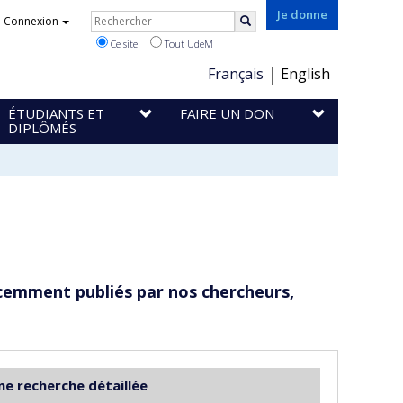
Rechercher
Je donne
Connexion
Rechercher
Ce site
Tout UdeM
Choix
Français
English
de
ÉTUDIANTS ET
FAIRE UN DON
la
DIPLÔMÉS
langue
cemment publiés par nos chercheurs,
ne recherche détaillée