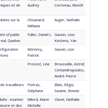
iniques et de
Audrey
Corriveau, Benoît
mbées sur la
Chouinard,
Auger, Nathalie
Mélanie
ent of public
Fuller, Daniel L.
Gauvin, Lise;
ntreal, Quebec
Kestens, Yan
nfiguration
Morency,
Gauvin, Lise
étons
Patrick
Provost, Line
Brousselle, Astrid;
Contandriopoulos,
André-Pierre
de travailleurs
Poitras,
Blais, Régis;
Stéphane
Swaine, Bonnie
dulte : examen
Milord, Marie
Clavel, Nathalie
 œuvre et des
Michelle