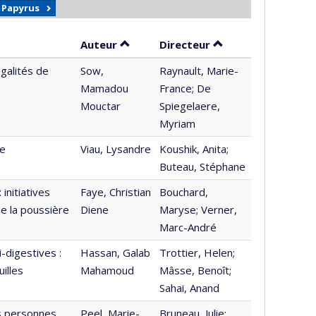
r Papyrus
Trier par auteur en ordre croissant
par contributeur e
Auteur
Directeur
galités de
Sow,
Raynault, Marie-
Mamadou
France; De
Mouctar
Spiegelaere,
Myriam
de
Viau, Lysandre
Koushik, Anita;
Buteau, Stéphane
initiatives
Faye, Christian
Bouchard,
de la poussière
Diene
Maryse; Verner,
Marc-André
-digestives :
Hassan, Galab
Trottier, Helen;
illes
Mahamoud
Mâsse, Benoît;
Sahai, Anand
es personnes
Peel, Marie-
Bruneau, Julie;