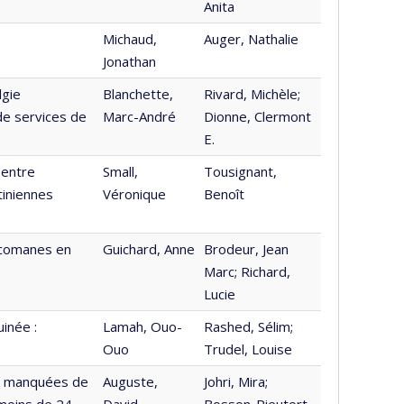
Anita
Michaud,
Auger, Nathalie
Jonathan
lgie
Blanchette,
Rivard, Michèle;
 de services de
Marc-André
Dionne, Clermont
E.
 entre
Small,
Tousignant,
tiniennes
Véronique
Benoît
icomanes en
Guichard, Anne
Brodeur, Jean
Marc; Richard,
Lucie
inée :
Lamah, Ouo-
Rashed, Sélim;
Ouo
Trudel, Louise
ns manquées de
Auguste,
Johri, Mira;
 moins de 24
David
Bosson-Rieutort,