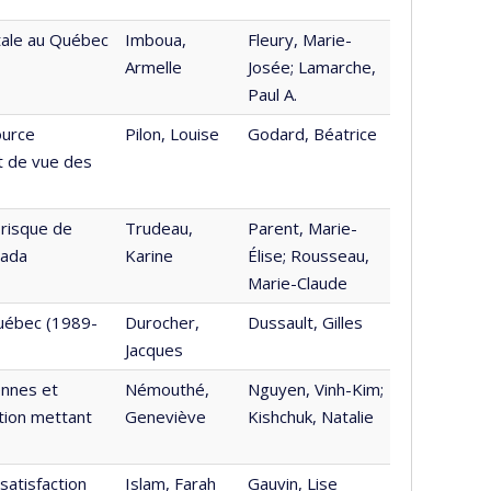
tale au Québec
Imboua,
Fleury, Marie-
Armelle
Josée; Lamarche,
Paul A.
ource
Pilon, Louise
Godard, Béatrice
t de vue des
 risque de
Trudeau,
Parent, Marie-
nada
Karine
Élise; Rousseau,
Marie-Claude
Québec (1989-
Durocher,
Dussault, Gilles
Jacques
ennes et
Némouthé,
Nguyen, Vinh-Kim;
ation mettant
Geneviève
Kishchuk, Natalie
satisfaction
Islam, Farah
Gauvin, Lise