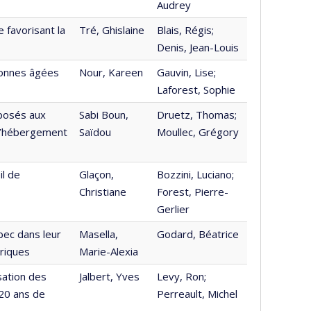
Audrey
 favorisant la
Tré, Ghislaine
Blais, Régis;
Denis, Jean-Louis
onnes âgées
Nour, Kareen
Gauvin, Lise;
Laforest, Sophie
éposés aux
Sabi Boun,
Druetz, Thomas;
 d’hébergement
Saïdou
Moullec, Grégory
il de
Glaçon,
Bozzini, Luciano;
Christiane
Forest, Pierre-
Gerlier
ec dans leur
Masella,
Godard, Béatrice
riques
Marie-Alexia
sation des
Jalbert, Yves
Levy, Ron;
20 ans de
Perreault, Michel