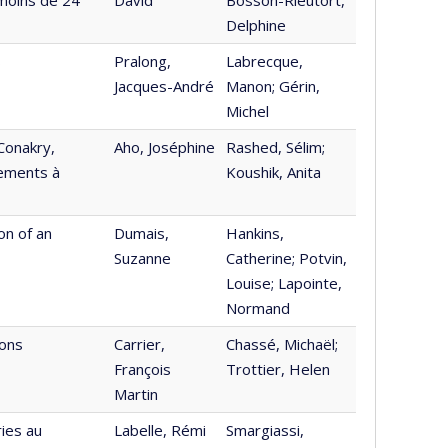
Delphine
s
Pralong,
Labrecque,
Jacques-André
Manon; Gérin,
Michel
Conakry,
Aho, Joséphine
Rashed, Sélim;
tements à
Koushik, Anita
on of an
Dumais,
Hankins,
Suzanne
Catherine; Potvin,
Louise; Lapointe,
Normand
ions
Carrier,
Chassé, Michaël;
François
Trottier, Helen
Martin
ies au
Labelle, Rémi
Smargiassi,