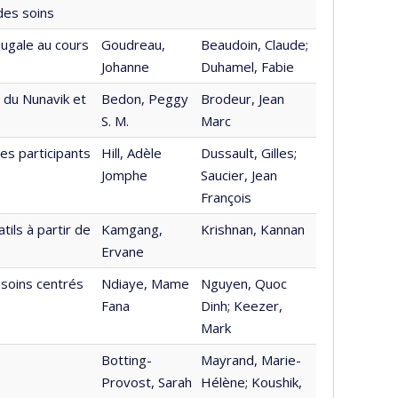
des soins
jugale au cours
Goudreau,
Beaudoin, Claude;
Johanne
Duhamel, Fabie
 du Nunavik et
Bedon, Peggy
Brodeur, Jean
S. M.
Marc
es participants
Hill, Adèle
Dussault, Gilles;
Jomphe
Saucier, Jean
François
ils à partir de
Kamgang,
Krishnan, Kannan
Ervane
s soins centrés
Ndiaye, Mame
Nguyen, Quoc
Fana
Dinh; Keezer,
Mark
Botting-
Mayrand, Marie-
Provost, Sarah
Hélène; Koushik,