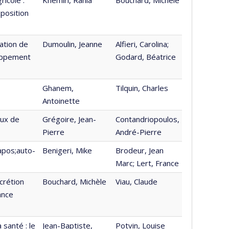
xposition
cation de
Dumoulin, Jeanne
Alfieri, Carolina;
loppement
Godard, Béatrice
Ghanem,
Tilquin, Charles
Antoinette
ux de
Grégoire, Jean-
Contandriopoulos,
Pierre
André-Pierre
&apos;auto-
Benigeri, Mike
Brodeur, Jean
Marc; Lert, France
crétion
Bouchard, Michèle
Viau, Claude
ance
santé : le
Jean-Baptiste,
Potvin, Louise