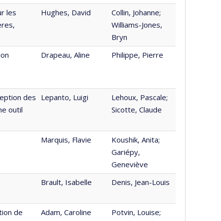
r les
Hughes, David
Collin, Johanne;
ères,
Williams-Jones,
Bryn
ion
Drapeau, Aline
Philippe, Pierre
ception des
Lepanto, Luigi
Lehoux, Pascale;
e outil
Sicotte, Claude
Marquis, Flavie
Koushik, Anita;
Gariépy,
Geneviève
Brault, Isabelle
Denis, Jean-Louis
tion de
Adam, Caroline
Potvin, Louise;