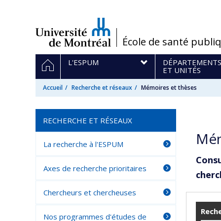
Passer
au
contenu
/
École de santé publi
Navigation
ACCUEIL
L'ESPUM
DÉPARTEMENT
principale
ET UNITÉS
Accueil
Recherche et réseaux
Mémoires et thèses
RECHERCHE ET RÉSEAUX
Mém
La recherche à l'ESPUM
Consu
Axes de recherche prioritaires
cherc
Chercheurs et chercheuses
Reche
Nos programmes d'études de