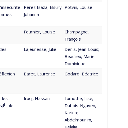
’insécurité
Pérez Isaza, Elsury
Potvin, Louise
rammes
Johanna
Fournier, Louise
Champagne,
François
 des
Lajeunesse, Julie
Denis, Jean-Louis;
Beaulieu, Marie-
Dominique
éflexion
Baret, Laurence
Godard, Béatrice
 les
Iraqi, Hassan
Lamothe, Lise;
s;École
Dubois-Nguyen,
Karina;
Abdelmounim,
Belalia