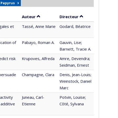
r Papyrus
Trier par auteur en ordre croissant
par contributeur e
Auteur
Directeur
gales et
Tassé, Anne Marie
Godard, Béatrice
ication of
Pabayo, Roman A.
Gauvin, Lise;
Barnett, Tracie A.
dict risk
Krupoves, Alfreda
Amre, Devendra;
Seidman, Ernest
 persuade
Champagne, Clara
Denis, Jean-Louis;
Weinstock, Daniel
Marc
activity
Juneau, Carl-
Potvin, Louise;
 additive
Etienne
Côté, Sylvana