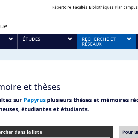
Liens
Répertoire
Facultés
Bibliothèques
Plan campus
externes
que
S
ÉTUDES
RECHERCHE ET
RÉSEAUX
oire et thèses
ltez sur
Papyrus
plusieurs thèses et mémoires ré
heuses, étudiantes et étudiants.
rcher dans la liste
Pour u