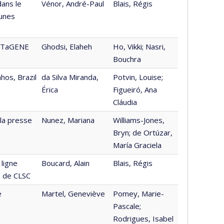
dans le
Vénor, André-Paul
Blais, Régis
munes
CARTaGENE
Ghodsi, Elaheh
Ho, Vikki; Nasri,
Bouchra
hos, Brazil
da Silva Miranda,
Potvin, Louise;
Érica
Figueiró, Ana
Cláudia
 la presse
Nunez, Mariana
Williams-Jones,
Bryn; de Ortúzar,
María Graciela
 ligne
Boucard, Alain
Blais, Régis
s de CLSC
e
Martel, Geneviève
Pomey, Marie-
Pascale;
Rodrigues, Isabel