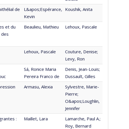
thélial de
L&apos;Espérance,
Koushik, Anita
Kevin
es et du
Beaulieu, Mathieu
Lehoux, Pascale
é des
Lehoux, Pascale
Couture, Denise;
Levy, Ron
Sá, Ronice Maria
Denis, Jean-Louis;
ouc
Pereira Franco de
Dussault, Gilles
pression
Armasu, Alexia
Sylvestre, Marie-
Pierre;
O&apos;Loughlin,
Jennifer
grantes :
Maillet, Lara
Lamarche, Paul A.;
Roy, Bernard