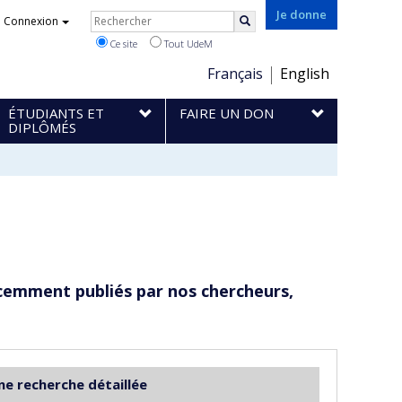
Rechercher
Je donne
Connexion
Rechercher
Ce site
Tout UdeM
Choix
Français
English
de
ÉTUDIANTS ET
FAIRE UN DON
la
DIPLÔMÉS
langue
cemment publiés par nos chercheurs,
ne recherche détaillée