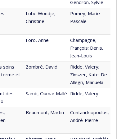
Gendron, Sylvie
les
Lobe Wondje,
Pomey, Marie-
Christine
Pascale
Foro, Anne
Champagne,
François; Denis,
Jean-Louis
s soins
Zombré, David
Ridde, Valery;
g terme et
Zinszer, Kate; De
Allegri, Manuela
ent des
Samb, Oumar Mallé
Ridde, Valery
so
és,
Beaumont, Martin
Contandriopoulos,
 en
André-Pierre
ricole :
Khemiri, Rania
Bouchard, Michèle