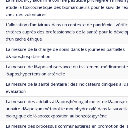
étude la toxicocinétique des biomarqueurs pour le suivi de l’e
chez des volontaires
L’allocation d’antiviraux dans un contexte de pandémie : vérifi
critères auprès des professionnels de la santé pour le déve
d’un cadre éthique
La mesure de la charge de soins dans les journées partielles
d&apos;hospitalisation
La mesure de l&apos;observance du traitement médicamente
l&apos;hypertension artérielle
La mesure de la santé dentaire : des indicateurs cliniques à l
évaluation
La mesure des adduits à l&apos;hémoglobine et de l&apos;ex
urinaire d&apos;un métabolite monohydroxylé dans la surveill
biologique de l&apos;exposition au benzo(a)pyrène
La mesure des processus communautaires en promotion de la 