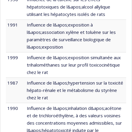
hépatotoxiques de l&apos;alcool allylique
utilisant les hépatocytes isolés de rats
1991
Influence de l&apos;exposition à
l&apos;association xylène et toluène sur les
paramètres de surveillance biologique de
l&apos;exposition
1999
Influence de l&apos;exposition simultanée aux
trihalométhanes sur leur profil toxicocinétique
chez le rat
1987
Influence de l&apos;hypertension sur la toxicité
hépato-rénale et le métabolisme du styrène
chez le rat
1990
Influence de l&apos;inhalation d&apos;acétone
et de trichloroéthylène, à des valeurs voisines
des concentrations moyennes admissibles, sur
l&apos;hépatotoxicité induite par le