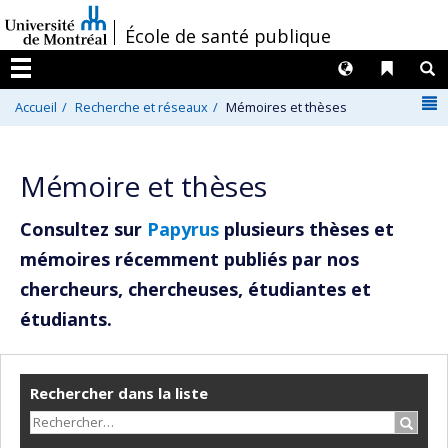
Passer
/
École de santé publique
au
contenu
Langues
Liens 
R
Menu
N
Accueil
Recherche et réseaux
Mémoires et thèses
Mémoire et thèses
Consultez sur
Papyrus
plusieurs thèses et
mémoires récemment publiés par nos
chercheurs, chercheuses, étudiantes et
étudiants.
Rechercher dans la liste
Recher