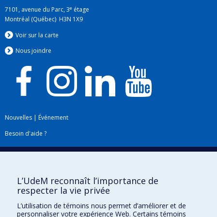
e
7101, avenue du Parc, 3
étage
Montréal (Québec) H3N 1X9
Voir sur la carte
Nous jo
i
ndre
Nouvelles
|
Événement
Besoin d'aide ?
Plan du site
|
Accessibilité
Signaler une erreur
L’UdeM reconnaît l’importance de
respecter la vie privée
Boîte à outils
L’utilisation de témoins nous permet d’améliorer et de
personnaliser votre expérience Web. Certains témoins
Téléchargez les logos de l'ESPUM