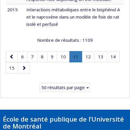
2015
Interactions métaboliques entre le bisphénol A
et le naproxène dans un modèle de foie de rat
isolé et perfusé
Nombre de résultats :
1109
Page
Page
Page
Page
Page
Page
Page
.
Page
Page
Page
6
7
8
9
10
11
12
13
14
précédente
Page
Page
Page
15
courante.
suivante
50 résultats par page
École de santé publique de l’Université
de Montréal