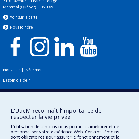
7101, avenue du Parc, 3
étage
Montréal (Québec) H3N 1X9
Voir sur la carte
Nous jo
i
ndre
Nouvelles
|
Événement
Besoin d'aide ?
Plan du site
|
Accessibilité
Signaler une erreur
L’UdeM reconnaît l’importance de
respecter la vie privée
Boîte à outils
L’utilisation de témoins nous permet d’améliorer et de
personnaliser votre expérience Web. Certains témoins
Téléchargez les logos de l'ESPUM
sont obligatoires pour assurer le fonctionnement et la