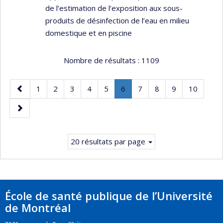
de l’estimation de l’exposition aux sous-
produits de désinfection de l’eau en milieu
domestique et en piscine
Nombre de résultats :
1109
Page
Page
Page
Page
Page
Page
Page
.
Page
Page
Page
Page
1
2
3
4
5
6
7
8
9
10
précédente
Page
Page
courante.
suivante
20 résultats par page
École de santé publique de l’Université
de Montréal
e