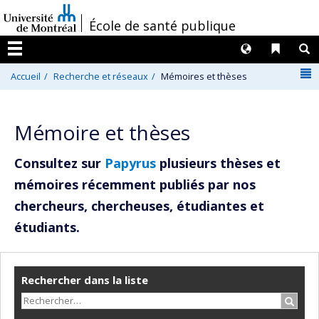
Passer
/
École de santé publique
au
contenu
Langues
Liens 
R
Menu
N
Accueil
Recherche et réseaux
Mémoires et thèses
Mémoire et thèses
Consultez sur
Papyrus
plusieurs thèses et
mémoires récemment publiés par nos
chercheurs, chercheuses, étudiantes et
étudiants.
Rechercher dans la liste
Recher