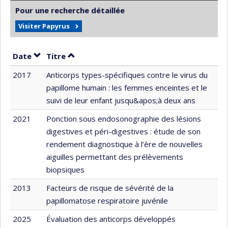
Pour une recherche détaillée
Visiter Papyrus
Trier par date en ordre décroissant
Trier par titre en ordre décroissant
Date
Titre
2017
Anticorps types-spécifiques contre le virus du
papillome humain : les femmes enceintes et le
suivi de leur enfant jusqu&apos;à deux ans
2021
Ponction sous endosonographie des lésions
digestives et péri-digestives : étude de son
rendement diagnostique à l’ère de nouvelles
aiguilles permettant des prélèvements
biopsiques
2013
Facteurs de risque de sévérité de la
papillomatose respiratoire juvénile
2025
Évaluation des anticorps développés