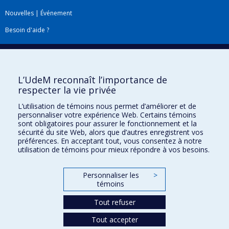
Nouvelles
|
Événement
Besoin d'aide ?
Plan du site
|
Accessibilité
Signaler une erreur
L’UdeM reconnaît l’importance de
respecter la vie privée
Boîte à outils
L’utilisation de témoins nous permet d’améliorer et de
personnaliser votre expérience Web. Certains témoins
Téléchargez les logos de l'ESPUM
sont obligatoires pour assurer le fonctionnement et la
sécurité du site Web, alors que d’autres enregistrent vos
préférences. En acceptant tout, vous consentez à notre
utilisation de témoins pour mieux répondre à vos besoins.
Personnaliser les
>
témoins
Tout refuser
Tout accepter
Confidentialité