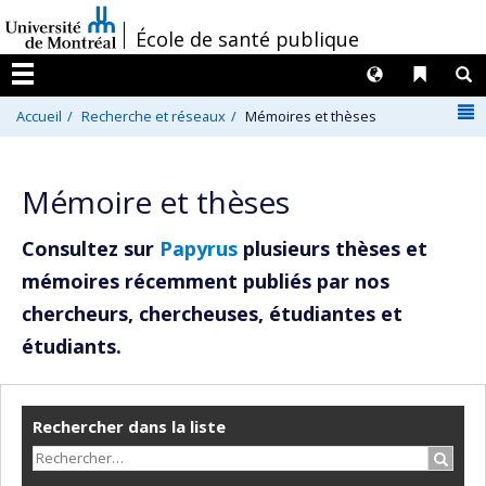
Passer
/
École de santé publique
au
contenu
Langues
Liens 
R
Menu
N
Accueil
Recherche et réseaux
Mémoires et thèses
Mémoire et thèses
Consultez sur
Papyrus
plusieurs thèses et
mémoires récemment publiés par nos
chercheurs, chercheuses, étudiantes et
étudiants.
Rechercher dans la liste
Recher