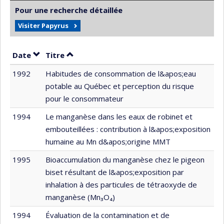
Pour une recherche détaillée
Visiter Papyrus
Trier par date en ordre décroissant
Trier par titre en ordre décroissant
Date
Titre
1992
Habitudes de consommation de l&apos;eau
potable au Québec et perception du risque
pour le consommateur
1994
Le manganèse dans les eaux de robinet et
embouteillées : contribution à l&apos;exposition
humaine au Mn d&apos;origine MMT
1995
Bioaccumulation du manganèse chez le pigeon
biset résultant de l&apos;exposition par
inhalation à des particules de tétraoxyde de
manganèse (Mn₃O₄)
1994
Évaluation de la contamination et de