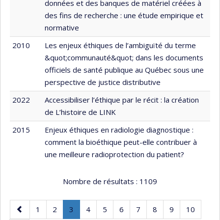
données et des banques de matériel créées à
des fins de recherche : une étude empirique et
normative
2010
Les enjeux éthiques de l’ambiguïté du terme
&quot;communauté&quot; dans les documents
officiels de santé publique au Québec sous une
perspective de justice distributive
2022
Accessibiliser l’éthique par le récit : la création
de L’histoire de LINK
2015
Enjeux éthiques en radiologie diagnostique :
comment la bioéthique peut-elle contribuer à
une meilleure radioprotection du patient?
Nombre de résultats :
1109
Page
Page
Page
Page
.
Page
Page
Page
Page
Page
Page
Page
1
2
3
4
5
6
7
8
9
10