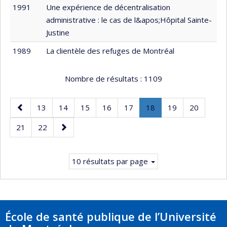
1991
Une expérience de décentralisation
administrative : le cas de l&apos;Hôpital Sainte-
Justine
1989
La clientèle des refuges de Montréal
Nombre de résultats :
1109
Page
Page
Page
Page
Page
Page
Page
.
Page
Page
13
14
15
16
17
18
19
20
précédente
Page
Page
Page
Page
21
22
courante.
suivante
10 résultats par page
École de santé publique de l’Université