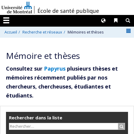
Passer
/
École de santé publique
au
contenu
Langues
Liens 
R
Menu
N
Accueil
Recherche et réseaux
Mémoires et thèses
Mémoire et thèses
Consultez sur
Papyrus
plusieurs thèses et
mémoires récemment publiés par nos
chercheurs, chercheuses, étudiantes et
étudiants.
Rechercher dans la liste
Recher