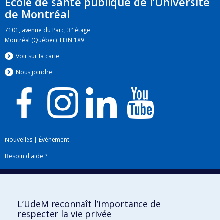
École de santé publique de l’Université
de Montréal
e
7101, avenue du Parc, 3
étage
Montréal (Québec) H3N 1X9
Voir sur la carte
Nous jo
i
ndre
Nouvelles
|
Événement
Besoin d'aide ?
Plan du site
|
Accessibilité
Signaler une erreur
L’UdeM reconnaît l’importance de
respecter la vie privée