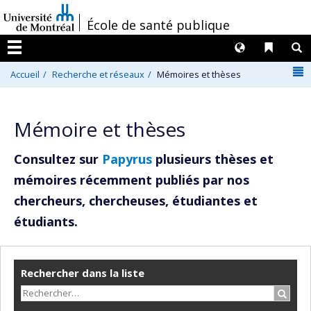
Passer
/
École de santé publique
au
contenu
Langues
Liens 
R
Menu
N
Accueil
Recherche et réseaux
Mémoires et thèses
Mémoire et thèses
Consultez sur
Papyrus
plusieurs thèses et
mémoires récemment publiés par nos
chercheurs, chercheuses, étudiantes et
étudiants.
Rechercher dans la liste
Recher