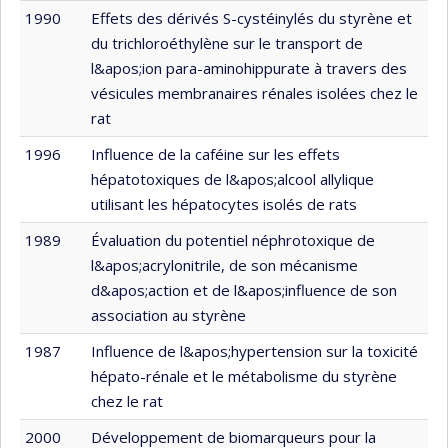
1990
Effets des dérivés S-cystéinylés du styrène et
du trichloroéthylène sur le transport de
l&apos;ion para-aminohippurate à travers des
vésicules membranaires rénales isolées chez le
rat
1996
Influence de la caféine sur les effets
hépatotoxiques de l&apos;alcool allylique
utilisant les hépatocytes isolés de rats
1989
Évaluation du potentiel néphrotoxique de
l&apos;acrylonitrile, de son mécanisme
d&apos;action et de l&apos;influence de son
association au styrène
1987
Influence de l&apos;hypertension sur la toxicité
hépato-rénale et le métabolisme du styrène
chez le rat
2000
Développement de biomarqueurs pour la