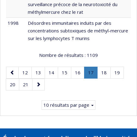
surveillance précoce de la neurotoxicité du
méthylmercure chez le rat
1998
Désordres immunitaires induits par des
concentrations subtoxiques de méthyl-mercure
sur les lymphocytes T murins
Nombre de résultats :
1109
Page
Page
Page
Page
Page
Page
Page
.
Page
Page
12
13
14
15
16
17
18
19
précédente
Page
Page
Page
Page
20
21
courante.
suivante
10 résultats par page