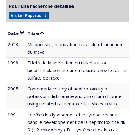
Pour une recherche détaillée
Visiter Papyrus
Trier par date en ordre croissant
Trier par titre en ordre croissant
Date
Titre
2023
Misoprostol, maturation cervicale et induction
du travail
1998
Effets de la spéciation du nickel sur sa
bioaccumulation et sur sa toxicité chez le rat : le
sulfate de nickel
2005
Comparative study of nephrotoxicity of
potassium dichromate and chromium chloride
using isolated rat renal cortical slices in vitro
1991
Le rôle des lysosomes et le cytosol rénaux
dans le développement de la néphrotoxicité du
S-( -2-chloroéthyl)-DL-cystéine chez les rats